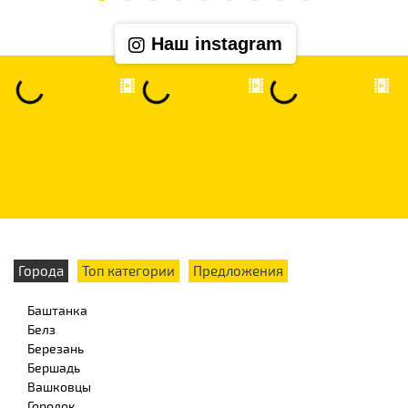
Наш instagram
Города
Топ категории
Предложения
Баштанка
Белз
Березань
Бершадь
Вашковцы
Городок