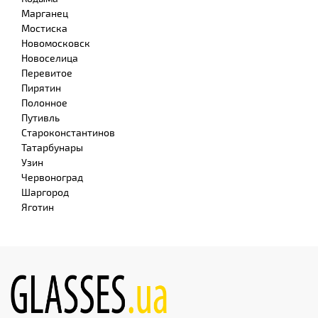
Марганец
Мостиска
Новомосковск
Новоселица
Перевитое
Пирятин
Полонное
Путивль
Староконстантинов
Татарбунары
Узин
Червоноград
Шаргород
Яготин