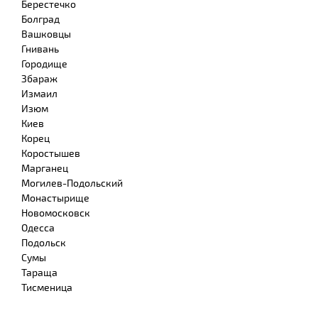
Берестечко
Болград
Вашковцы
Гнивань
Городище
Збараж
Измаил
Изюм
Киев
Корец
Коростышев
Марганец
Могилев-Подольский
Монастырище
Новомосковск
Одесса
Подольск
Сумы
Тараща
Тисменица