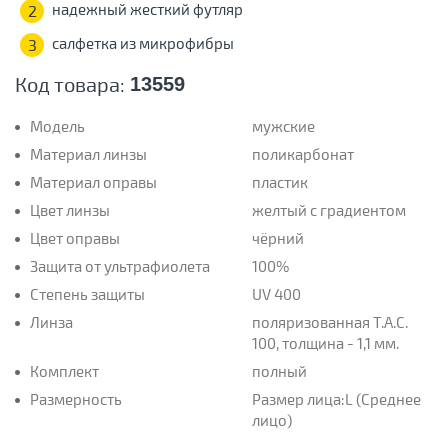
надежный жесткий футляр
2
салфетка из микрофибры
3
Код товара:
13559
Модель
мужские
Материал линзы
поликарбонат
Материал оправы
пластик
Цвет линзы
желтый с градиентом
Цвет оправы
чёрний
Защита от ультрафиолета
100%
Степень защиты
UV 400
Линза
поляризованная T.A.C.
100, толщина - 1,1 мм.
Комплект
полный
Размерность
Размер лица:L (Среднее
лицо)