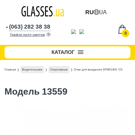
UA
RU
(063) 282 38 38
0
График колл-центра
КАТАЛОГ
Главная
Водительские
Спортивные
Очки для вождения SFM01BG YG
Модель 13559