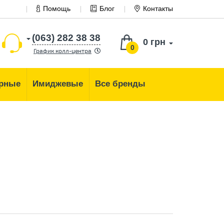
Помощь
Блог
Контакты
(063) 282 38 38
0 грн
0
График колл-центра
рные
Имиджевые
Все бренды