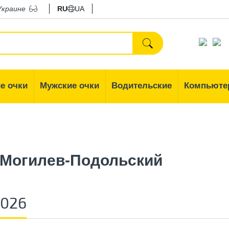
Украине
RU
UA
е очки
Мужские очки
Водительские
Компьюте
 Могилев-Подольский
2026