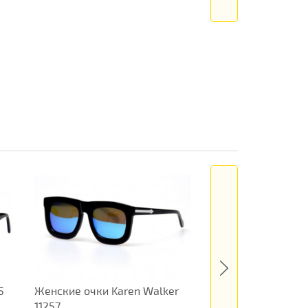
5
Женские очки Karen Walker
Женские очки Dior
11257