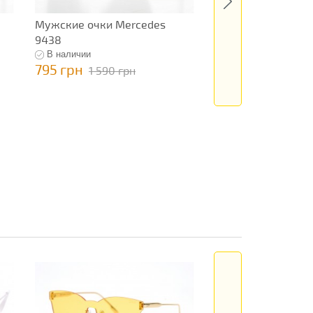
Мужские очки Mercedes
Мужские очки Cart
9438
В наличии
В наличии
795 грн
1 145 грн
1 590 грн
2 290 