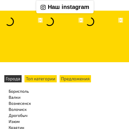
Наш instagram
Города
Топ категории
Предложения
Борисполь
Валки
Вознесенск
Волочиск
Дрогобыч
Изюм
Козятин