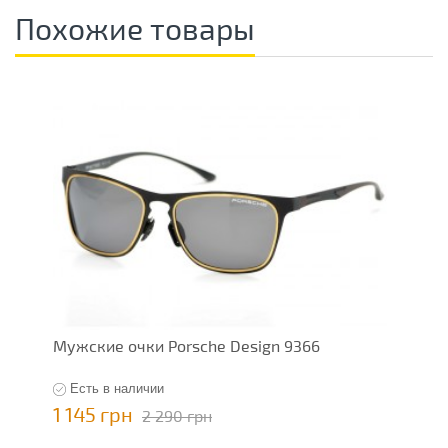
Похожие товары
Мужские очки Porsche Design 9366
М
Есть в наличии
1 145 грн
1
2 290 грн