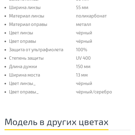
Ширина линзы
55 мм
Материал линзы
поликарбонат
Материал оправы
металл
Цвет линзы
чёрный
Цвет оправы
чёрный
Защита от ультрафиолета
100%
Степень защиты
UV 400
Длина дужки
150 мм
Ширина моста
13 мм
Цвет линзы_
чёрный
Цвет оправы_
чёрный/серебро
Модель в других цветах