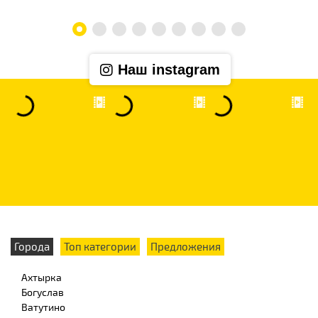
Наш instagram
Города
Топ категории
Предложения
Ахтырка
Богуслав
Ватутино