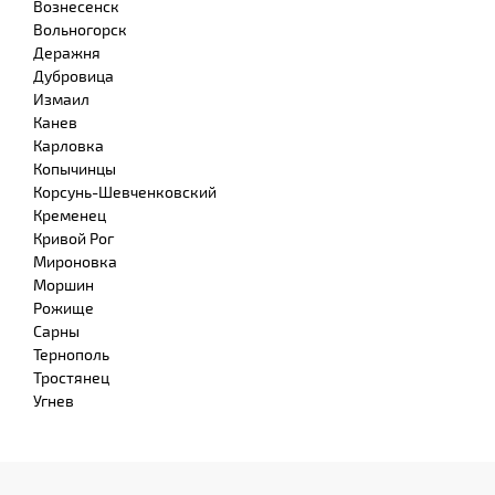
Вознесенск
Вольногорск
Деражня
Дубровица
Измаил
Канев
Карловка
Копычинцы
Корсунь-Шевченковский
Кременец
Кривой Рог
Мироновка
Моршин
Рожище
Сарны
Тернополь
Тростянец
Угнев