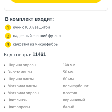
В комплект входит:
очки с 100% защитой
1
надежный жесткий футляр
2
салфетка из микрофибры
3
Код товара:
11461
Ширина оправы
144 мм
Высота линзы
50 мм
Ширина линзы
60 мм
Материал линзы
поликарбонат
Материал оправы
пластик
Цвет линзы
коричневый
Цвет оправы
белый