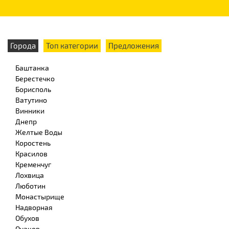
Города
Топ категории
Предложения
Баштанка
Берестечко
Борисполь
Ватутино
Винники
Днепр
Желтые Воды
Коростень
Красилов
Кременчуг
Лохвица
Люботин
Монастырище
Надворная
Обухов
Очаков