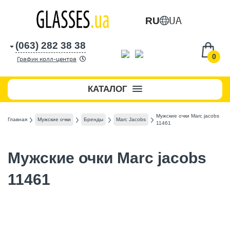
UA
RU
(063) 282 38 38
0
График колл-центра
КАТАЛОГ
Мужские очки Marc jacobs
Главная
Мужские очки
Бренды
Marc Jacobs
11461
Мужские очки Marc jacobs
11461