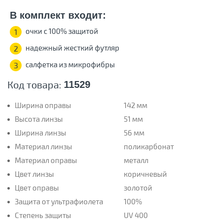
В комплект входит:
очки с 100% защитой
1
надежный жесткий футляр
2
салфетка из микрофибры
3
Код товара:
11529
Ширина оправы
142 мм
Высота линзы
51 мм
Ширина линзы
56 мм
Материал линзы
поликарбонат
Материал оправы
металл
Цвет линзы
коричневый
Цвет оправы
золотой
Защита от ультрафиолета
100%
Степень защиты
UV 400