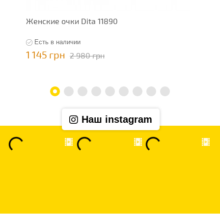
Женские очки Dita 11890
Ж
Есть в наличии
1 145 грн
1
2 980 грн
Наш instagram