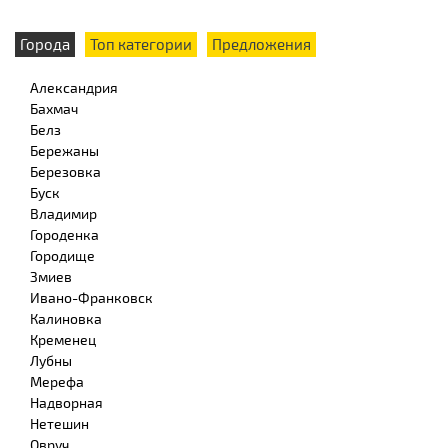
Города
Топ категории
Предложения
Александрия
Бахмач
Белз
Бережаны
Березовка
Буск
Владимир
Городенка
Городище
Змиев
Ивано-Франковск
Калиновка
Кременец
Лубны
Мерефа
Надворная
Нетешин
Овруч