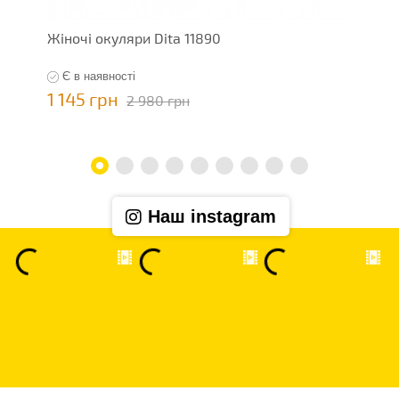
Жіночі окуляри Dita 11890
Ж
Є в наявності
1 145 грн
1
2 980 грн
Наш instagram