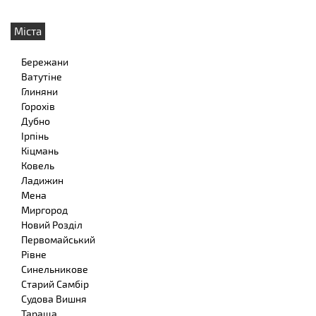
Міста
Бережани
Ватутіне
Глиняни
Горохів
Дубно
Ірпінь
Кіцмань
Ковель
Ладижин
Мена
Миргород
Новий Розділ
Первомайський
Рівне
Синельникове
Старий Самбір
Судова Вишня
Тараща