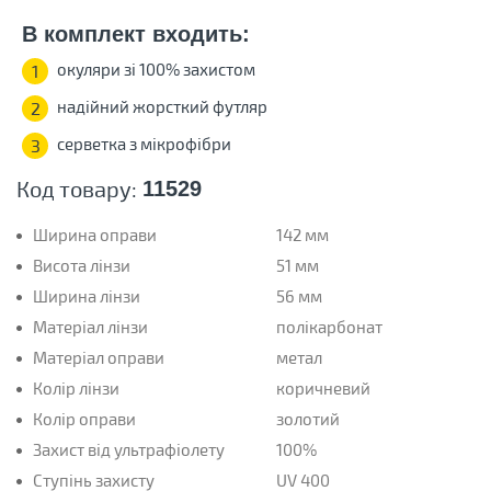
В комплект входить:
окуляри зі 100% захистом
1
надійний жорсткий футляр
2
серветка з мікрофібри
3
Код товару:
11529
Ширина оправи
142 мм
Висота лінзи
51 мм
Ширина лінзи
56 мм
Матеріал лінзи
полікарбонат
Матеріал оправи
метал
Колір лінзи
коричневий
Колір оправи
золотий
Захист від ультрафіолету
100%
Ступінь захисту
UV 400