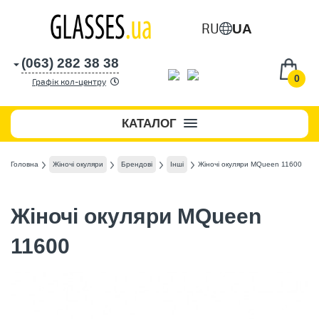
RU
UA
(063) 282 38 38
0
Графік кол-центру
КАТАЛОГ
Головна
Жіночі окуляри
Брендові
Інші
Жіночі окуляри MQueen 11600
Жіночі окуляри MQueen
11600