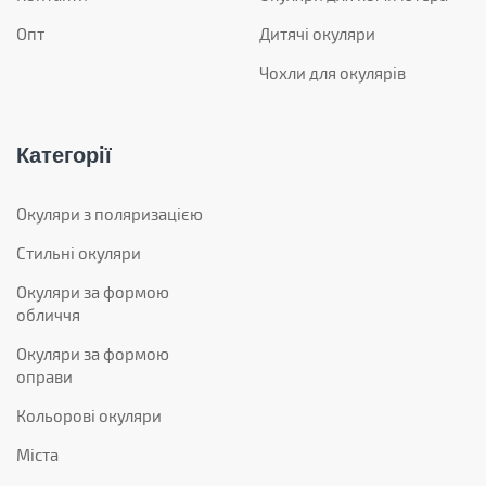
Опт
Дитячі окуляри
Чохли для окулярів
Категорії
Окуляри з поляризацією
Стильні окуляри
Окуляри за формою
обличчя
Окуляри за формою
оправи
Кольорові окуляри
Міста