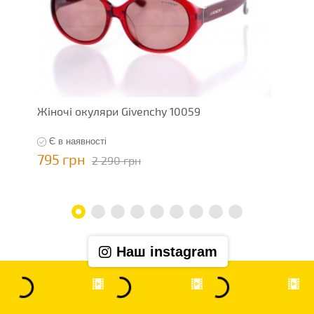
Жіночі окуляри Givenchy 10059
Ж
Є в наявності
795 грн
7
2 290 грн
Наш instagram