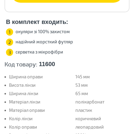
В комплект входить:
окуляри зі 100% захистом
1
надійний жорсткий футляр
2
серветка з мікрофібри
3
Код товару:
11600
Ширина оправи
145 мм
Висота лінзи
53 мм
Ширина лінзи
65 мм
Матеріал лінзи
полікарбонат
Матеріал оправи
пластик
Колір лінзи
коричневий
Колір оправи
леопардовий