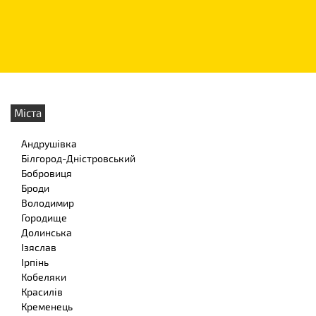
Міста
Андрушівка
Білгород-Дністровський
Бобровиця
Броди
Володимир
Городище
Долинська
Ізяслав
Ірпінь
Кобеляки
Красилів
Кременець