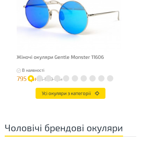
Жіночі окуляри Gentle Monster 11606
Ж
В наявності
795 грн
7
1 590 грн
Усі окуляри з категорії
Чоловічі брендові окуляри