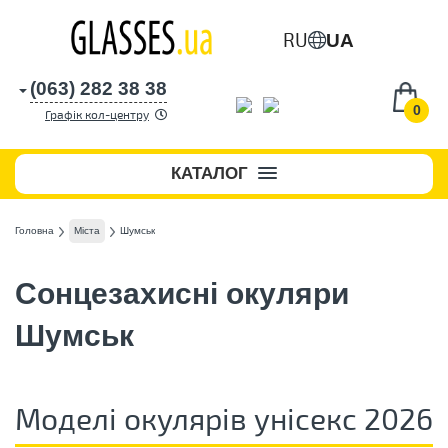
RU
UA
(063) 282 38 38
0
Графік кол-центру
КАТАЛОГ
Головна
Міста
Шумськ
Сонцезахисні окуляри
Шумськ
Моделі окулярів унісекс 2026