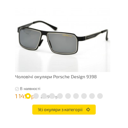
Чоловічі окуляри Porsche Design 9398
Ч
В наявності
1 145 грн
7
2 290 грн
Усі окуляри з категорії