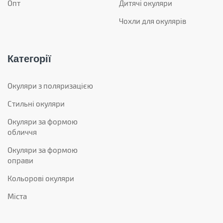
Опт
Дитячі окуляри
Чохли для окулярів
Категорії
Окуляри з поляризацією
Стильні окуляри
Окуляри за формою
обличчя
Окуляри за формою
оправи
Кольорові окуляри
Міста