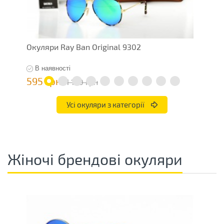
Окуляри Ray Ban Original 9302
О
В наявності
595 грн
6
1 190 грн
Усі окуляри з категорії
Жіночі брендові окуляри