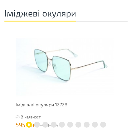
Іміджеві окуляри
Іміджеві окуляри 12728
Ж
В наявності
595 грн
1
1 190 грн