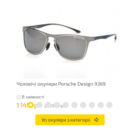
Чоловічі окуляри Porsche Design 9369
Ч
В наявності
1 145 грн
1
2 290 грн
Усі окуляри з категорії