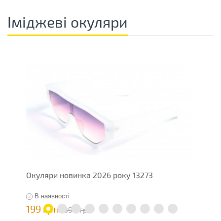
Іміджеві окуляри
Окуляри новинка 2026 року 13273
І
В наявності
199 грн
4
398 грн