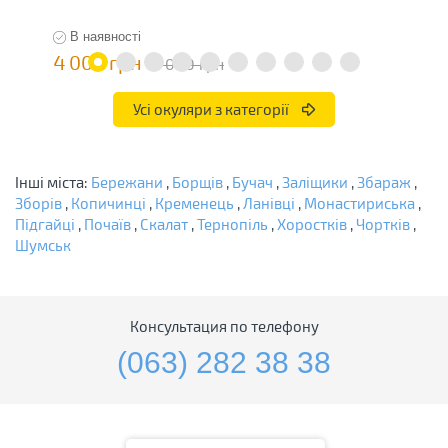
В наявності
4 000 грн
3
8 000 грн
Усі окуляри з категорії
Інші міста:
Бережани
,
Борщів
,
Бучач
,
Заліщики
,
Збараж
,
Зборів
,
Копичинці
,
Кременець
,
Ланівці
,
Монастириська
,
Підгайці
,
Почаїв
,
Скалат
,
Тернопіль
,
Хоростків
,
Чортків
,
Шумськ
Консультация по телефону
(063) 282 38 38