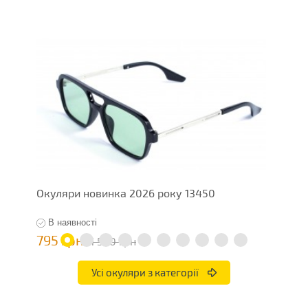
Окуляри новинка 2026 року 13450
О
В наявності
795 грн
7
1 590 грн
Усі окуляри з категорії