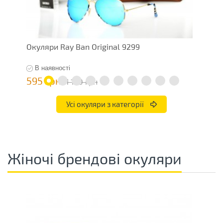
Окуляри Ray Ban Original 9299
О
В наявності
595 грн
7
1 190 грн
Усі окуляри з категорії
Жіночі брендові окуляри