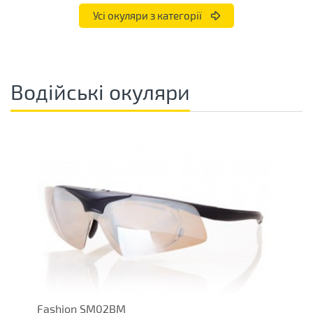
Усі окуляри з категорії
Водійські окуляри
Fashion SM02BM
О