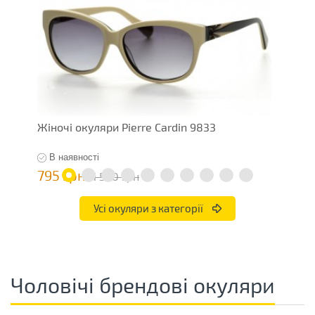
Жіночі окуляри Pierre Cardin 9833
Ж
В наявності
795 грн
7
1 590 грн
Усі окуляри з категорії
Чоловічі брендові окуляри