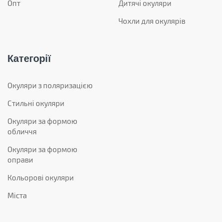
Опт
Дитячі окуляри
Чохли для окулярів
Категорії
Окуляри з поляризацією
Стильні окуляри
Окуляри за формою
обличчя
Окуляри за формою
оправи
Кольорові окуляри
Міста