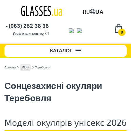
RU
UA
(063) 282 38 38
0
Графік кол-центру
КАТАЛОГ
Головна
Міста
Теребовля
Сонцезахисні окуляри
Теребовля
Моделі окулярів унісекс 2026