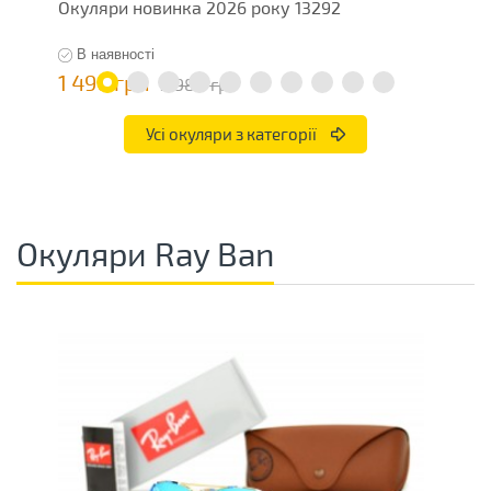
Окуляри новинка 2026 року 13292
О
В наявності
1 490 грн
7
2 980 грн
Усі окуляри з категорії
Окуляри Ray Ban