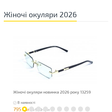
Жіночі окуляри 2026
Жіночі окуляри новинка 2026 року 13259
Ж
В наявності
795 грн
5
1 590 грн