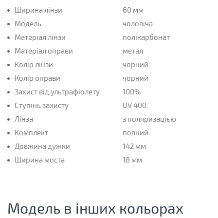
Ширина лінзи
60 мм
Модель
чоловіча
Матеріал лінзи
полікарбонат
Матеріал оправи
метал
Колір лінзи
чорний
Колір оправи
чорний
Захист від ультрафіолету
100%
Ступінь захисту
UV 400
Лінза
з поляризацією
Комплект
повний
Довжина дужки
142 мм
Ширина моста
18 мм
Модель в інших кольорах