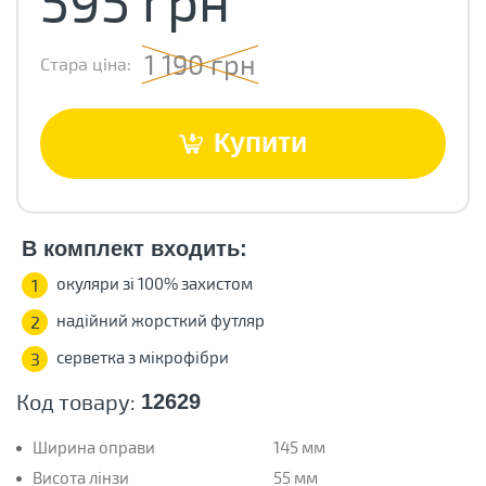
1 190 грн
Стара ціна:
Купити
В комплект входить:
окуляри зі 100% захистом
1
надійний жорсткий футляр
2
серветка з мікрофібри
3
Код товару:
12629
Ширина оправи
145 мм
Висота лінзи
55 мм