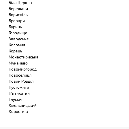
Біла Церква
Бережани
Бориспіль
Бровари
Буринь
Городище
Заводське
Коломия
Корець
Монастириська
Мукачево
Новомиргород
Новоселиця
Новий Розділ
Пустомити
П'ятихатки
Тлумач
Хмельницький
Хоростків