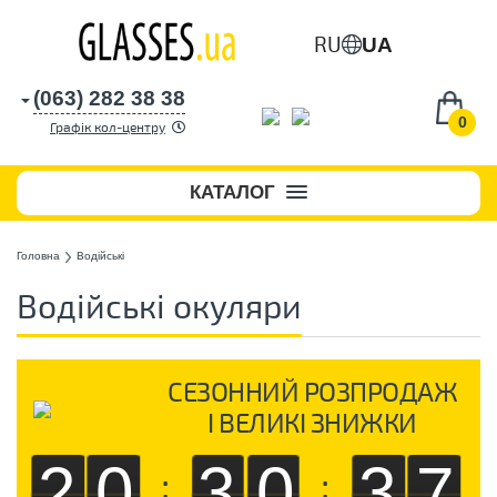
RU
UA
(063) 282 38 38
0
Графік кол-центру
КАТАЛОГ
Головна
Водійські
Водійські окуляри
СЕЗОННИЙ РОЗПРОДАЖ
І ВЕЛИКІ ЗНИЖКИ
20
30
36
:
: