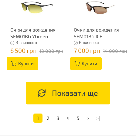
Очки для вождения
Очки для вождения
SFM01BG YGreen
SFM01BG ICE
В наявності
В наявності
6 500 грн
7 000 грн
13 000 грн
14 000 грн
Купити
Купити
Показати ще
1
2
3
4
5
>
>|