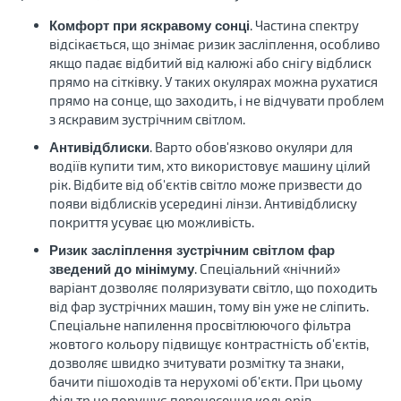
. Частина спектру
Комфорт при яскравому сонці
відсікається, що знімає ризик засліплення, особливо
якщо падає відбитий від калюжі або снігу відблиск
прямо на сітківку. У таких окулярах можна рухатися
прямо на сонце, що заходить, і не відчувати проблем
з яскравим зустрічним світлом.
. Варто обов'язково окуляри для
Антивідблиски
водіїв купити тим, хто використовує машину цілий
рік. Відбите від об'єктів світло може призвести до
появи відблисків усередині лінзи. Антивідблиску
покриття усуває цю можливість.
Ризик засліплення зустрічним світлом фар
. Спеціальний «нічний»
зведений до мінімуму
варіант дозволяє поляризувати світло, що походить
від фар зустрічних машин, тому він уже не сліпить.
Спеціальне напилення просвітлюючого фільтра
жовтого кольору підвищує контрастність об'єктів,
дозволяє швидко зчитувати розмітку та знаки,
бачити пішоходів та нерухомі об'єкти. При цьому
фільтр не порушує перенесення кольорів.