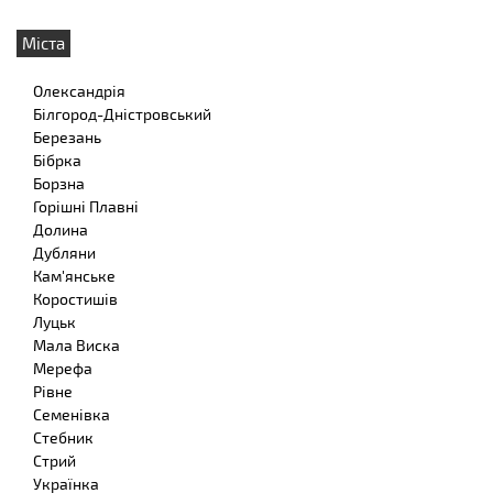
Міста
Олександрія
Білгород-Дністровський
Березань
Бібрка
Борзна
Горішні Плавні
Долина
Дубляни
Кам'янське
Коростишів
Луцьк
Мала Виска
Мерефа
Рівне
Семенівка
Стебник
Стрий
Українка