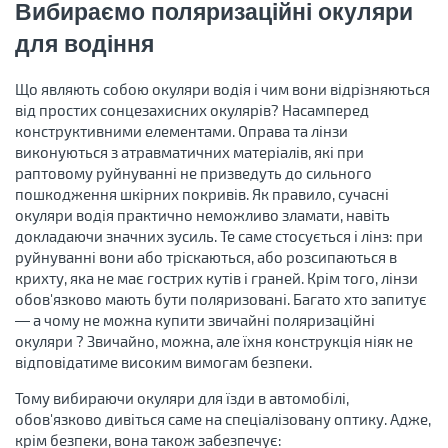
Вибираємо поляризаційні окуляри
для водіння
Що являють собою окуляри водія і чим вони відрізняються
від простих сонцезахисних окулярів? Насамперед
конструктивними елементами. Оправа та лінзи
виконуються з атравматичних матеріалів, які при
раптовому руйнуванні не призведуть до сильного
пошкодження шкірних покривів. Як правило, сучасні
окуляри водія практично неможливо зламати, навіть
докладаючи значних зусиль. Те саме стосується і лінз: при
руйнуванні вони або тріскаються, або розсипаються в
крихту, яка не має гострих кутів і граней. Крім того, лінзи
обов'язково мають бути поляризовані. Багато хто запитує
— а чому не можна купити звичайні поляризаційні
окуляри ? Звичайно, можна, але їхня конструкція ніяк не
відповідатиме високим вимогам безпеки.
Тому вибираючи окуляри для їзди в автомобілі,
обов'язково дивіться саме на спеціалізовану оптику. Адже,
крім безпеки, вона також забезпечує: