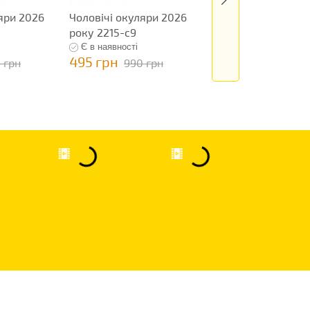
яри 2026
Чоловічі окуляри 2026
Чоловічі окуляри 
року 2215-c9
року 7504c4
Є в наявності
Є в наявності
495 грн
495 грн
 грн
990 грн
990 грн