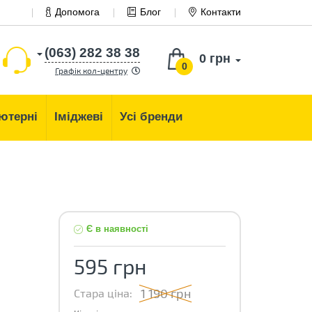
Допомога
Блог
Контакти
(063) 282 38 38
0 грн
0
Графік кол-центру
ютерні
Іміджеві
Усі бренди
Є в наявності
595 грн
1 190 грн
Стара ціна: