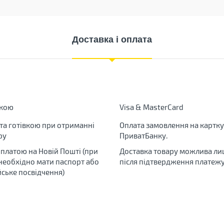
Доставка і оплата
вкою
Visa & MasterCard
та готівкою при отриманні
Оплата замовлення на картку
ру
ПриватБанку.
яплатою на Новій Пошті (при
Доставка товару можлива ли
 необхідно мати паспорт або
після підтвердження платежу
йське посвідчення)