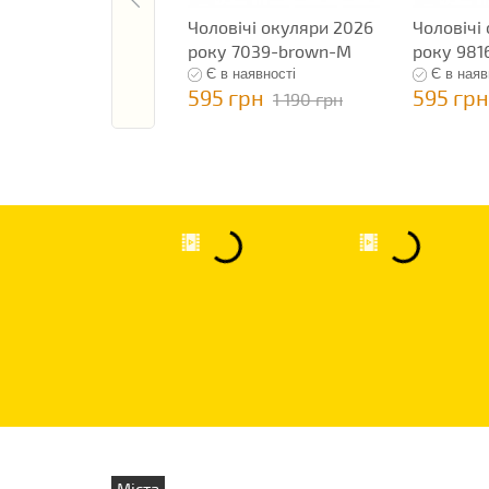
Чоловічі окуляри 2026
Чоловічі
року 7039-brown-M
року 981
Є в наявності
Є в наяв
595 грн
595 грн
1 190 грн
Міста