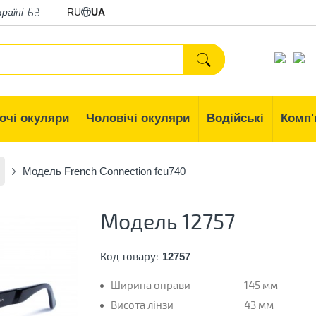
країні
RU
UA
очі окуляри
Чоловічі окуляри
Водійські
Комп'
Модель French Connection fcu740
Модель 12757
Код товару:
12757
Ширина оправи
145 мм
Висота лінзи
43 мм