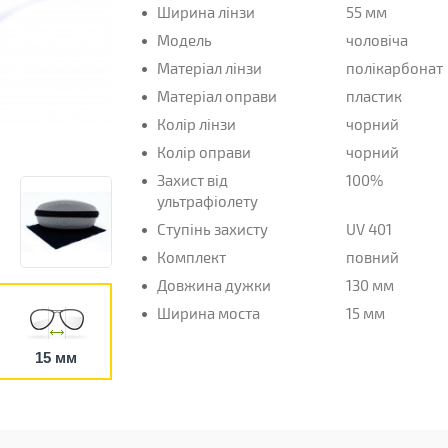
Ширина лінзи
55 мм
Модель
чоловіча
Матеріал лінзи
полікарбонат
Матеріал оправи
пластик
Колір лінзи
чорний
Колір оправи
чорний
Захист від
100%
ультрафіолету
Ступінь захисту
UV 401
Комплект
повний
Довжина дужки
130 мм
Ширина моста
15 мм
15 мм