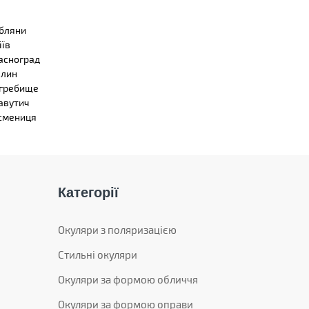
бляни
іїв
асноград
лин
гребище
авутич
смениця
Категорії
Окуляри з поляризацією
Стильні окуляри
Окуляри за формою обличчя
Окуляри за формою оправи