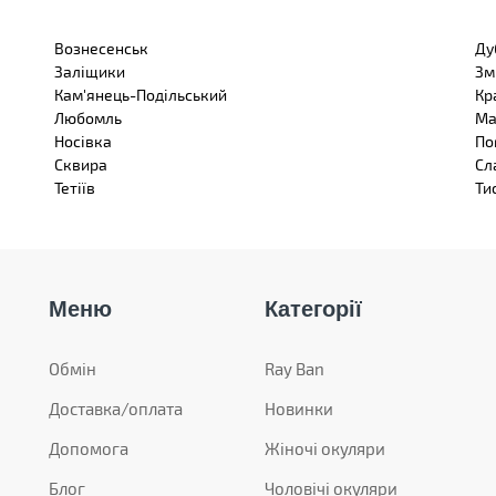
Вознесенськ
Ду
Заліщики
Зм
Кам'янець-Подільський
Кр
Любомль
Ма
Носівка
По
Сквира
Сл
Тетіїв
Ти
Меню
Категорії
Обмін
Ray Ban
Доставка/оплата
Новинки
Допомога
Жіночі окуляри
Блог
Чоловічі окуляри