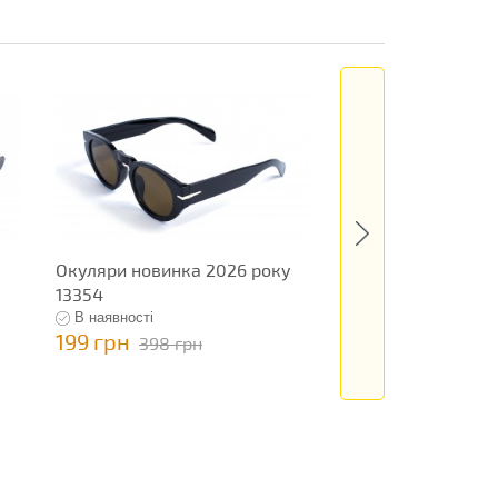
Окуляри новинка 2026 року
Окуляри новинка 
13354
13463
В наявності
В наявності
199 грн
795 грн
398 грн
1 590 гр