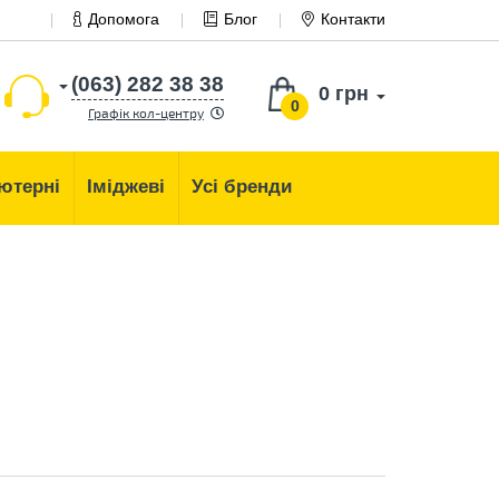
Допомога
Блог
Контакти
(063) 282 38 38
0 грн
0
Графік кол-центру
ютерні
Іміджеві
Усі бренди