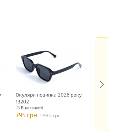
у
Окуляри новинка 2026 року
Окуляри новинка 
13202
13273
В наявності
В наявності
795 грн
199 грн
1 590 грн
398 грн