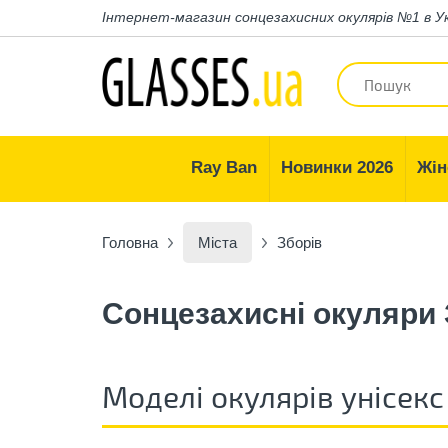
Інтернет-магазин
сонцезахисних окулярів №1 в У
Ray Ban
Новинки 2026
Жін
Головна
Міста
Зборів
Сонцезахисні окуляри 
Моделі окулярів унісекс