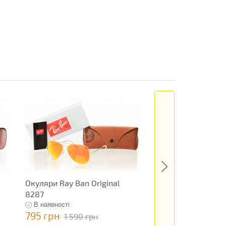
Окуляри Ray Ban Original
Окуляри Ray Ban 
8287
10688
В наявності
В наявності
795 грн
495 грн
1 590 грн
990 грн