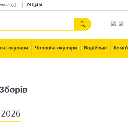
країні
RU
UA
очі окуляри
Чоловічі окуляри
Водійські
Комп'
Зборів
 2026