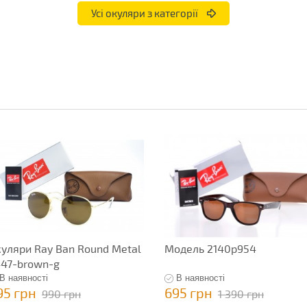
Усі окуляри з категорії
уляри Ray Ban Round Metal
Модель 2140p954
47-brown-g
В наявності
В наявності
95 грн
695 грн
990 грн
1 390 грн