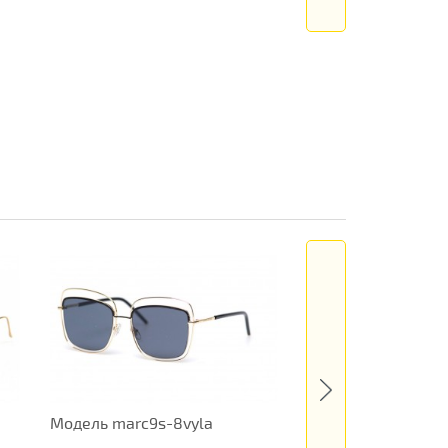
Модель marc9s-8vyla
Жіночі окуляри Pr