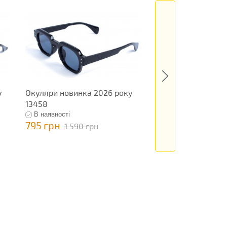
у
Окуляри новинка 2026 року
Окуляри новинка 
13458
13307
В наявності
В наявності
795 грн
795 грн
1 590 грн
1 590 гр