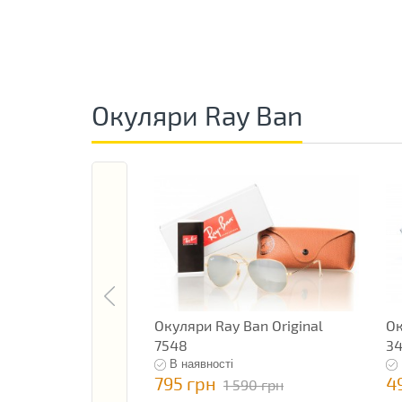
Окуляри Ray Ban
Окуляри Ray Ban Original
Ок
7548
34
В наявності
795 грн
4
1 590 грн