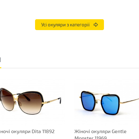
Усі окуляри з категорії
и
ночі окуляри Dita 11892
Жіночі окуляри Gentle
Monster 11969