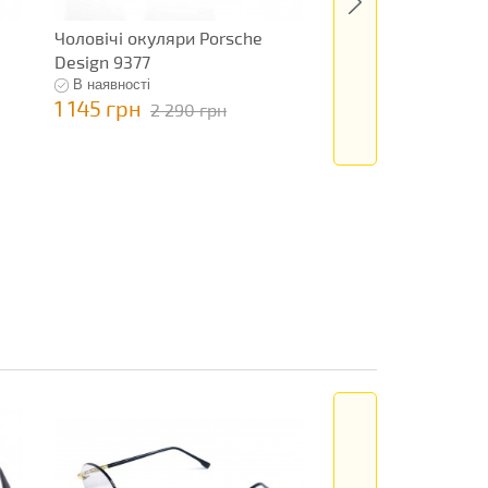
Чоловічі окуляри Porsche
Чоловічі окуляри P
Design 9377
В наявності
В наявності
1 145 грн
795 грн
2 290 грн
1 590 гр