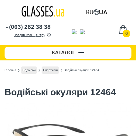
RU
UA
(063) 282 38 38
0
Графік кол-центру
КАТАЛОГ
Головна
Водійські
Спортивні
Водійські окуляри 12464
Водійські окуляри 12464