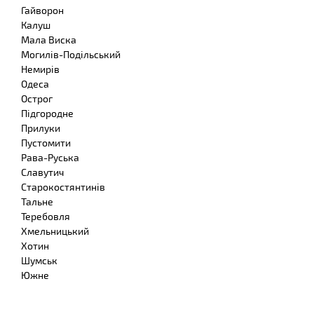
Гайворон
Калуш
Мала Виска
Могилів-Подільський
Немирів
Одеса
Острог
Підгородне
Прилуки
Пустомити
Рава-Руська
Славутич
Старокостянтинів
Тальне
Теребовля
Хмельницький
Хотин
Шумськ
Южне