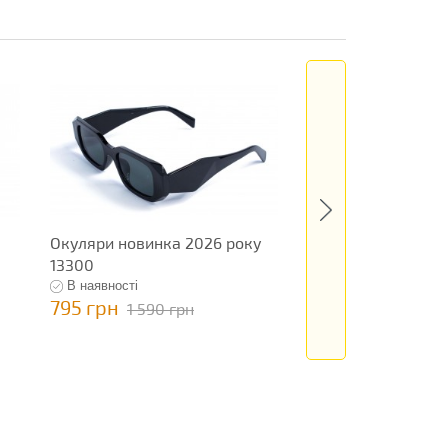
Окуляри новинка 2026 року
Жіночі окуляри 20
13300
13032
В наявності
В наявності
795 грн
595 грн
1 590 грн
1 190 гр