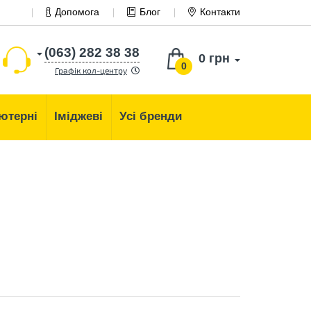
Допомога
Блог
Контакти
(063) 282 38 38
0 грн
0
Графік кол-центру
ютерні
Іміджеві
Усі бренди