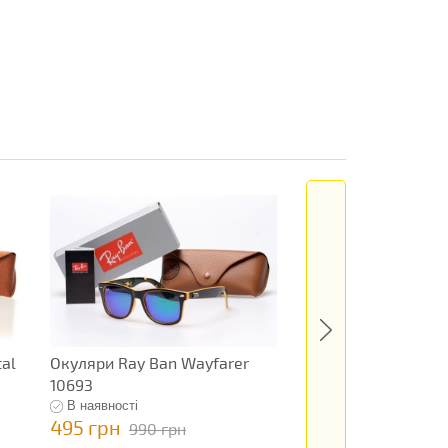
al
Окуляри Ray Ban Wayfarer
Окуляри Ray Ban O
10693
12447
В наявності
В наявності
495 грн
495 грн
990 грн
990 грн