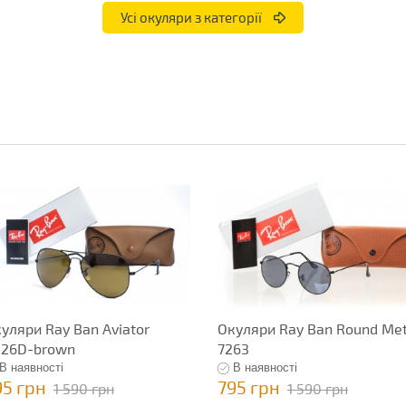
Усі окуляри з категорії
уляри Ray Ban Aviator
Окуляри Ray Ban Round Met
026D-brown
7263
В наявності
В наявності
95 грн
795 грн
1 590 грн
1 590 грн