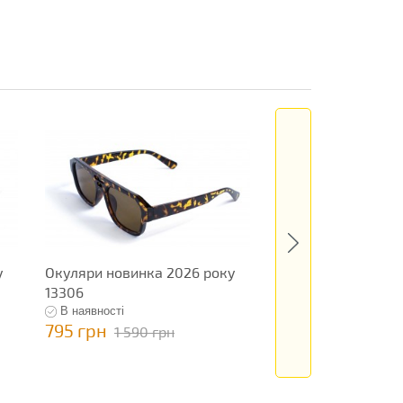
у
Окуляри новинка 2026 року
Окуляри новинка 
13306
13466
В наявності
В наявності
795 грн
199 грн
1 590 грн
398 грн