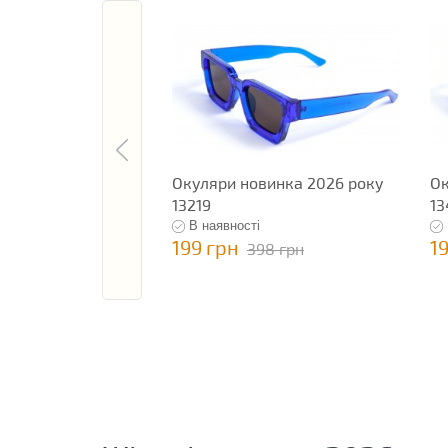
Окуляри новинка 2026 року
Ок
13219
13
В наявності
199 грн
1
398 грн