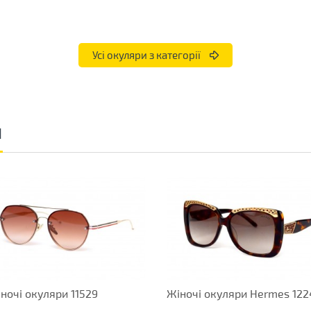
Усі окуляри з категорії
и
ночі окуляри 11529
Жіночі окуляри Hermes 122