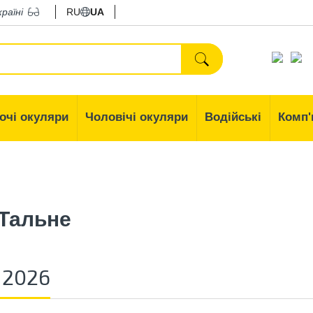
країні
RU
UA
очі окуляри
Чоловічі окуляри
Водійські
Комп'
 Тальне
 2026