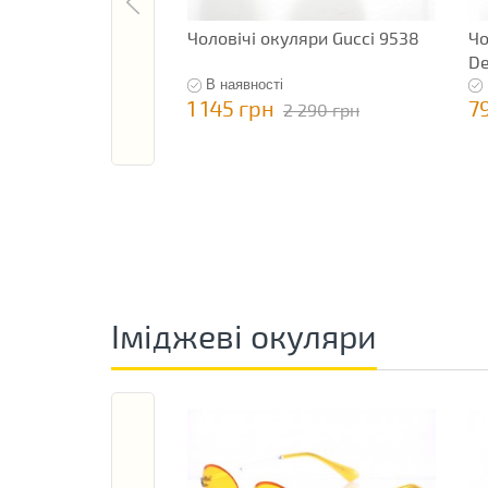
Чоловічі окуляри Gucci 9538
Чо
De
В наявності
1 145 грн
7
2 290 грн
Іміджеві окуляри