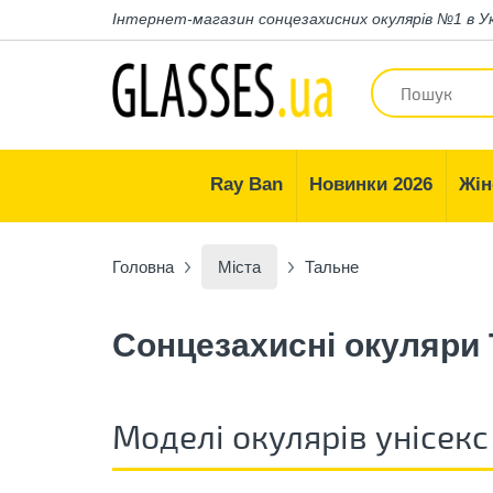
Інтернет-магазин
сонцезахисних окулярів №1 в У
Ray Ban
Новинки 2026
Жін
Головна
Міста
Тальне
Сонцезахисні окуляри
Моделі окулярів унісекс