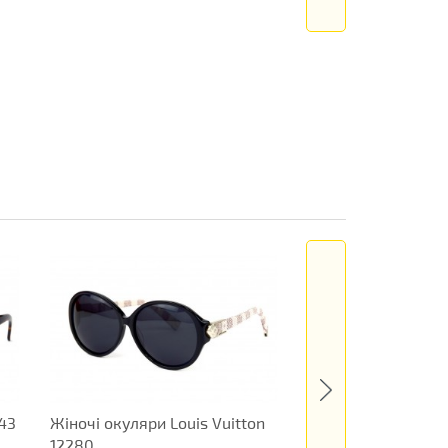
43
Жіночі окуляри Louis Vuitton
Жіночі окуляри Mi
12280