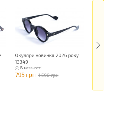
у
Окуляри новинка 2026 року
Окуляри новинка 
13349
13293
В наявності
В наявності
795 грн
1 490 грн
1 590 грн
2 980 