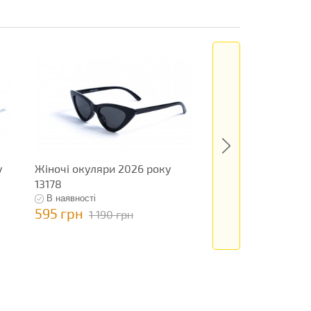
у
Жіночі окуляри 2026 року
Окуляри новинка 
13178
13389
В наявності
В наявності
595 грн
795 грн
1 190 грн
1 590 гр