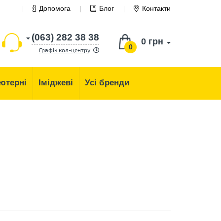
Допомога
Блог
Контакти
(063) 282 38 38
0 грн
0
Графік кол-центру
ютерні
Іміджеві
Усі бренди