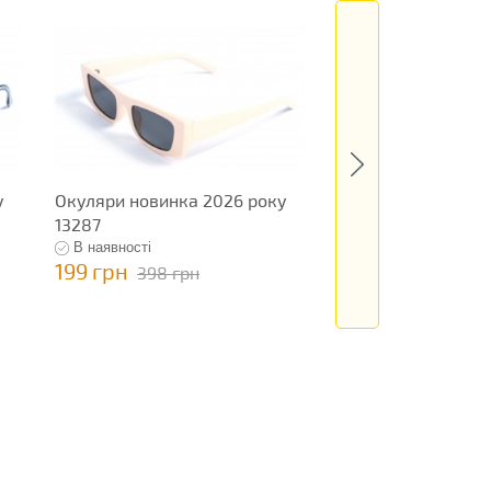
у
Окуляри новинка 2026 року
Окуляри новинка 
13287
13289
В наявності
В наявності
199 грн
199 грн
398 грн
398 грн