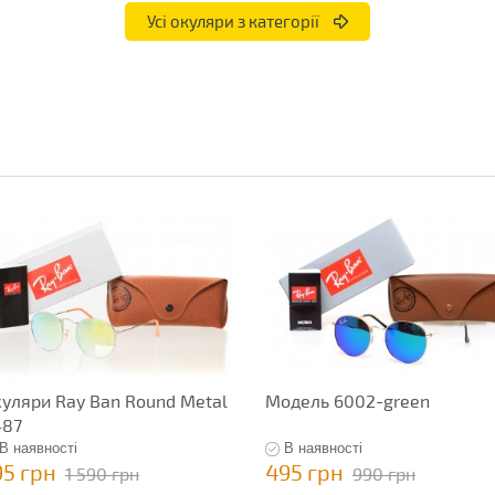
Усі окуляри з категорії
уляри Ray Ban Round Metal
Модель 6002-green
487
В наявності
В наявності
95 грн
495 грн
1 590 грн
990 грн