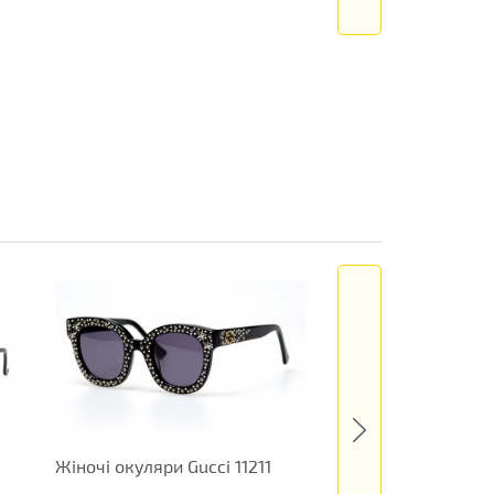
Жіночі окуляри Gucci 11211
Жіночі окуляри Ve