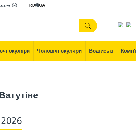
країні
RU
UA
очі окуляри
Чоловічі окуляри
Водійські
Комп'
Ватутіне
 2026