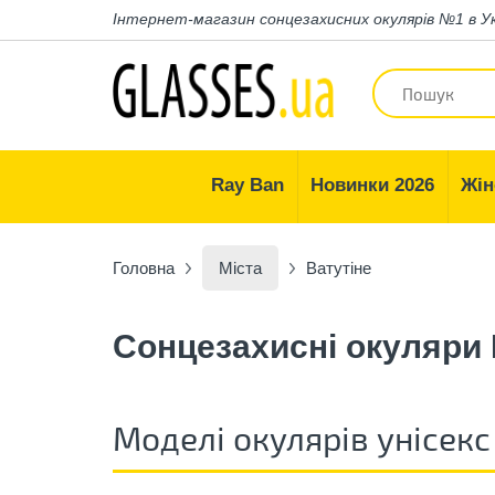
Інтернет-магазин
сонцезахисних окулярів №1 в У
Ray Ban
Новинки 2026
Жін
Головна
Міста
Ватутіне
Сонцезахисні окуляри 
Моделі окулярів унісекс