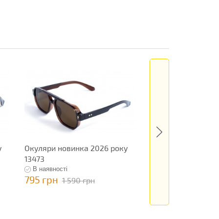
у
Окуляри новинка 2026 року
Окуляри новинка 
13473
13286
В наявності
В наявності
795 грн
199 грн
1 590 грн
398 грн