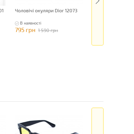
01
Чоловічі окуляри Dior 12073
Чоловічі окуляри 
9516
В наявності
В наявності
795 грн
1 145 грн
1 590 грн
2 290 