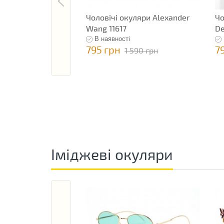
Чоловічі окуляри Alexander
Чо
Wang 11617
De
В наявності
795 грн
7
1 590 грн
Іміджеві окуляри