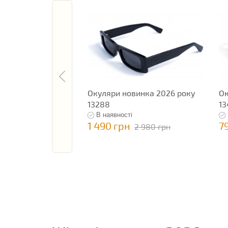
Окуляри новинка 2026 року
Ок
13288
13
В наявності
1 490 грн
7
2 980 грн