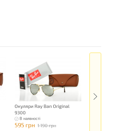
Окуляри Ray Ban Original
Окуляри Ray Ban 
9300
9322
В наявності
В наявності
595 грн
795 грн
1 190 грн
1 590 гр