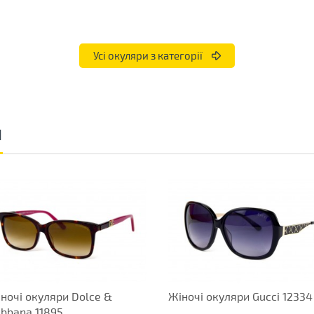
Усі окуляри з категорії
и
ночі окуляри Dolce &
Жіночі окуляри Gucci 12334
bbana 11895