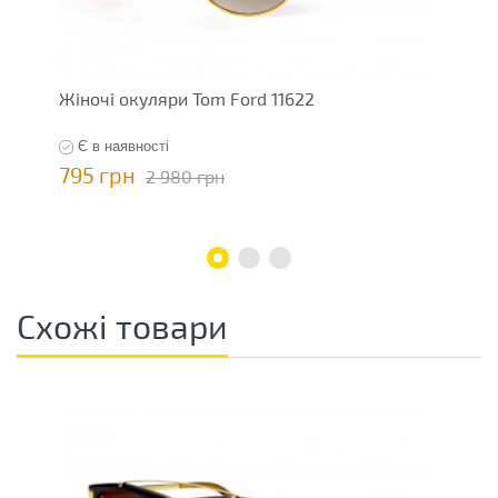
Жіночі окуляри Tom Ford 11622
Ч
Є в наявності
795 грн
7
2 980 грн
Схожі товари