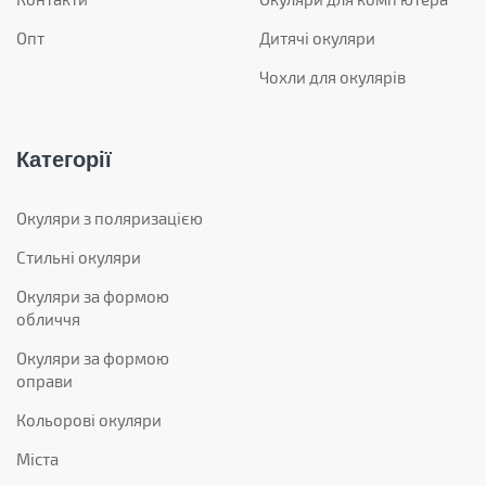
Опт
Дитячі окуляри
Чохли для окулярів
Категорії
Окуляри з поляризацією
Стильні окуляри
Окуляри за формою
обличчя
Окуляри за формою
оправи
Кольорові окуляри
Міста