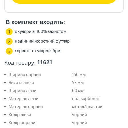
В комплект входить:
окуляри зі 100% захистом
1
надійний жорсткий футляр
2
серветка з мікрофібри
3
Код товару:
11621
Ширина оправи
150 мм
Висота лінзи
53 мм
Ширина лінзи
60 мм
Матеріал лінзи
полікарбонат
Матеріал оправи
метал/пластик
Колір лінзи
чорний
Колір оправи
чорний