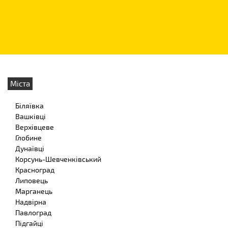
Міста
Біляївка
Вашківці
Верхівцеве
Глобине
Дунаївці
Корсунь-Шевченківський
Красноград
Липовець
Марганець
Надвірна
Павлоград
Підгайці