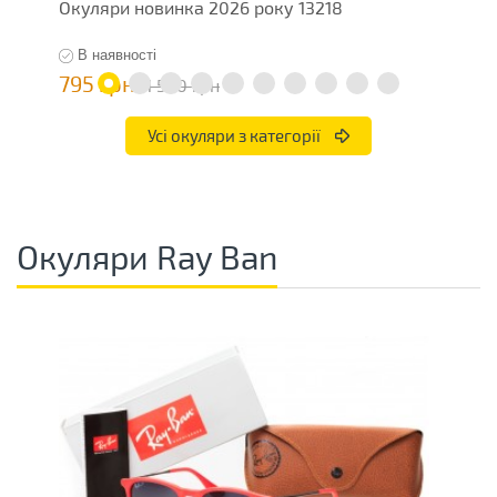
Окуляри новинка 2026 року 13218
О
В наявності
795 грн
7
1 590 грн
Усі окуляри з категорії
Окуляри Ray Ban