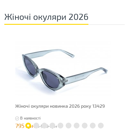
Жіночі окуляри 2026
Жіночі окуляри новинка 2026 року 13429
Ж
В наявності
795 грн
1
1 590 грн