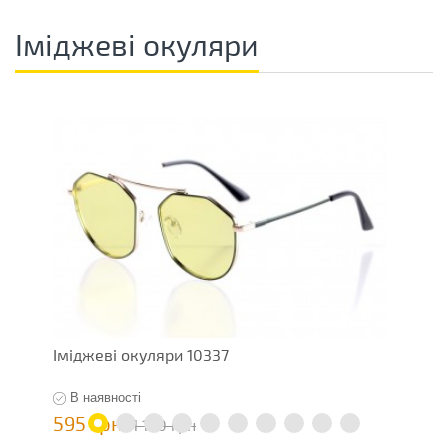
Іміджеві окуляри
Іміджеві окуляри 10337
І
В наявності
595 грн
4
1 190 грн