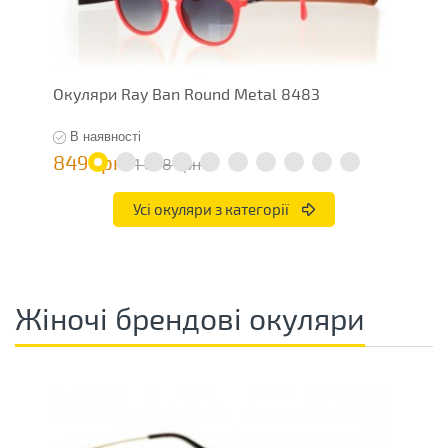
Окуляри Ray Ban Round Metal 8483
О
В наявності
849 грн
4
1 698 грн
Усі окуляри з категорії
Жіночі брендові окуляри