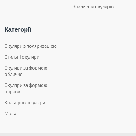
Чохли для окулярів
Категорії
Окуляри з поляризацією
Стильні окуляри
Окуляри за формою
обличчя
Окуляри за формою
оправи
Кольорові окуляри
Міста