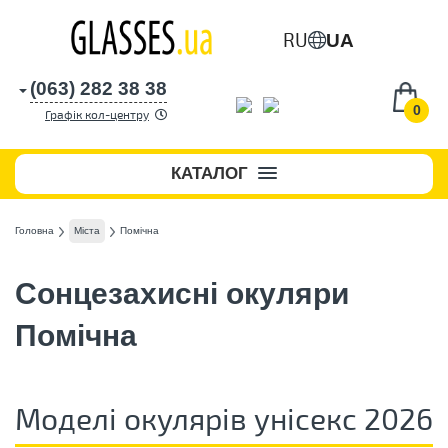
RU
UA
(063) 282 38 38
0
Графік кол-центру
КАТАЛОГ
Головна
Міста
Помічна
Сонцезахисні окуляри
Помічна
Моделі окулярів унісекс 2026