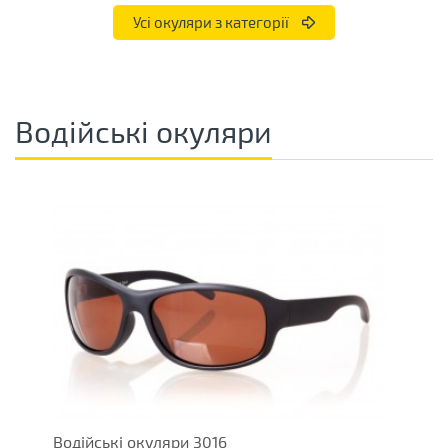
Усі окуляри з категорії
Водійські окуляри
Водійські окуляри 3016
В