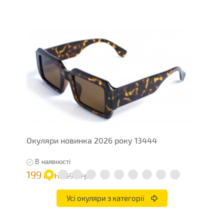
Окуляри новинка 2026 року 13444
О
В наявності
199 грн
1
398 грн
Усі окуляри з категорії