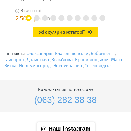
В наявності
2 500 грн
1
5 000 грн
Усі окуляри з категорії
Інші міста:
Олександрія
,
Благовіщенське
,
Бобринець
,
Гайворон
,
Долинська
,
Знам'янка
,
Кропивницький
,
Мала
Виска
,
Новомиргород
,
Новоукраїнка
,
Світловодськ
Консультация по телефону
(063) 282 38 38
Наш instagram