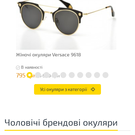
Жіночі окуляри Versace 9618
Ж
В наявності
795 грн
7
1 590 грн
Усі окуляри з категорії
Чоловічі брендові окуляри