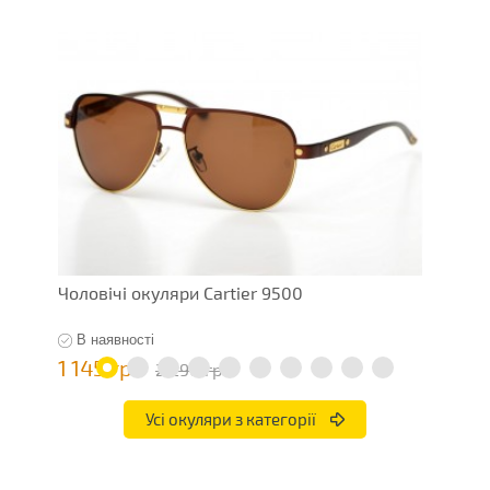
Чоловічі окуляри Cartier 9500
Ч
В наявності
1 145 грн
7
2 290 грн
Усі окуляри з категорії