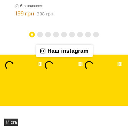
Є в наявності
199 грн
1
398 грн
Наш instagram
Міста