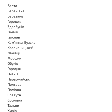
Балта
Баранівка
Березань
Городок
Здолбунів
Ізмаїл
Ізяслав
Кам'янка-Бузька
Кропивницький
Ланівці
Моршин
Обухів
Городня
Очаків
Первомайськ
Полтава
Помічна
Славута
Соснівка
Тальне
Хирів