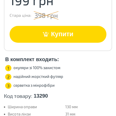
398 грн
Стара ціна:
Купити
В комплект входить:
окуляри зі 100% захистом
1
надійний жорсткий футляр
2
серветка з мікрофібри
3
Код товару:
13290
Ширина оправи
130 мм
Висота лінзи
31 мм