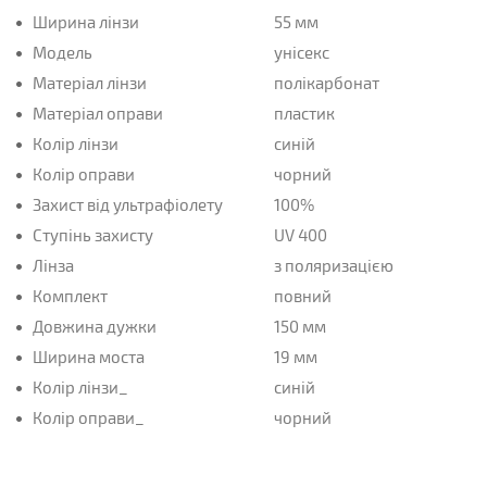
Ширина лінзи
55 мм
Модель
унісекс
Матеріал лінзи
полікарбонат
Матеріал оправи
пластик
Колір лінзи
синій
Колір оправи
чорний
Захист від ультрафіолету
100%
Ступінь захисту
UV 400
Лінза
з поляризацією
Комплект
повний
Довжина дужки
150 мм
Ширина моста
19 мм
Колір лінзи_
синій
Колір оправи_
чорний