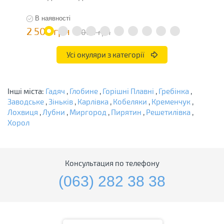
В наявності
2 500 грн
2
5 000 грн
Усі окуляри з категорії
Інші міста:
Гадяч
,
Глобине
,
Горішні Плавні
,
Гребінка
,
Заводське
,
Зіньків
,
Карлівка
,
Кобеляки
,
Кременчук
,
Лохвиця
,
Лубни
,
Миргород
,
Пирятин
,
Решетилівка
,
Хорол
Консультация по телефону
(063) 282 38 38