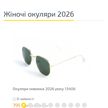
Жіночі окуляри 2026
Окуляри новинка 2026 року 13406
О
В наявності
795 грн
7
1 590 грн