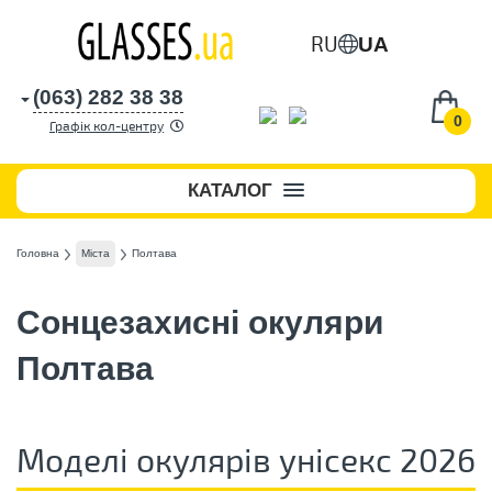
RU
UA
(063) 282 38 38
0
Графік кол-центру
КАТАЛОГ
Головна
Міста
Полтава
Сонцезахисні окуляри
Полтава
Моделі окулярів унісекс 2026