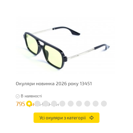
Окуляри новинка 2026 року 13451
О
В наявності
795 грн
1
1 590 грн
Усі окуляри з категорії