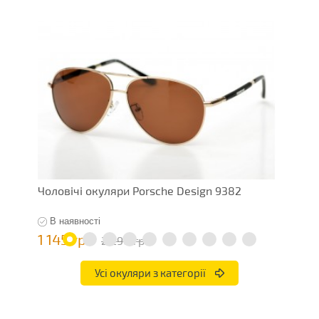
Чоловічі окуляри Porsche Design 9382
Ч
В наявності
1 145 грн
1
2 290 грн
Усі окуляри з категорії