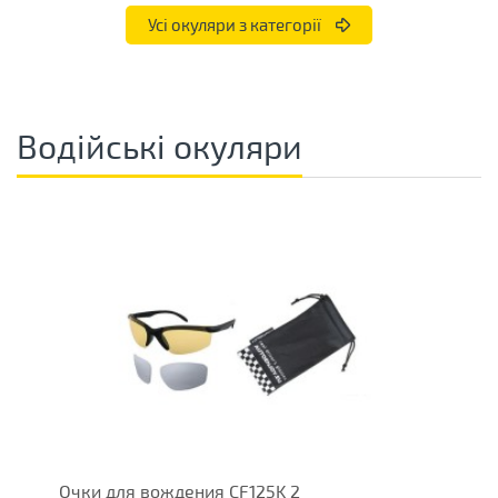
Усі окуляри з категорії
Водійські окуляри
Очки для вождения CF125K 2
М