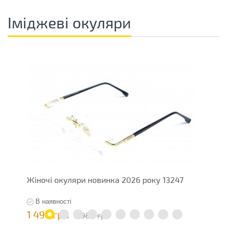
Іміджеві окуляри
Жіночі окуляри новинка 2026 року 13247
Ж
В наявності
1 490 грн
5
2 980 грн