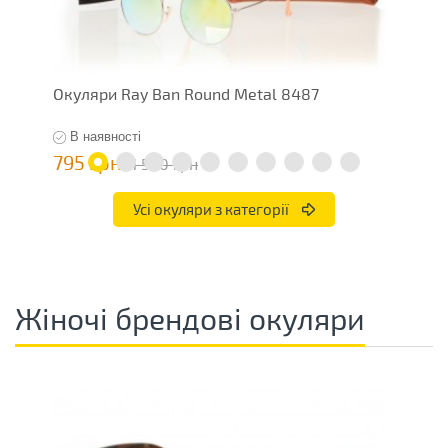
Окуляри Ray Ban Round Metal 8487
О
В наявності
795 грн
7
1 590 грн
Усі окуляри з категорії
Жіночі брендові окуляри