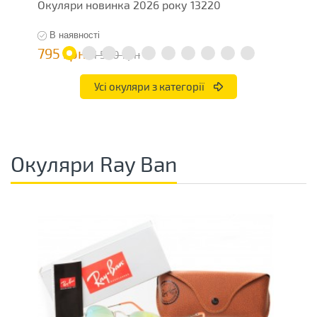
Окуляри новинка 2026 року 13220
О
В наявності
795 грн
7
1 590 грн
Усі окуляри з категорії
Окуляри Ray Ban