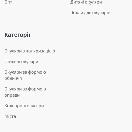
Опт
Дитячі окуляри
Чохли для окулярів
Категорії
Окуляри з поляризацією
Стильні окуляри
Окуляри за формою
обличчя
Окуляри за формою
оправи
Кольорові окуляри
Міста