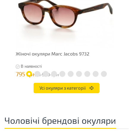
Жіночі окуляри Marc Jacobs 9732
Ж
В наявності
795 грн
1
1 590 грн
Усі окуляри з категорії
Чоловічі брендові окуляри