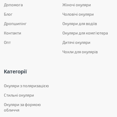
Допомога
Жіночі окуляри
Блог
Чоловічі окуляри
Дропшипінг
Окуляри для водіїв
Контакти
Окуляри для комп'ютера
Опт
Дитячі окуляри
Чохли для окулярів
Категорії
Окуляри з поляризацією
Стильні окуляри
Окуляри за формою
обличчя