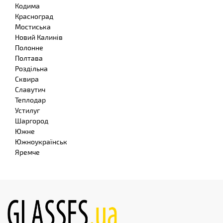
Кодима
Красноград
Мостиська
Новий Калинів
Полонне
Полтава
Роздільна
Сквира
Славутич
Теплодар
Устилуг
Шаргород
Южне
Южноукраїнськ
Яремче