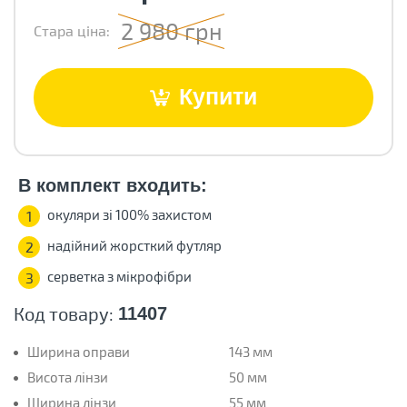
2 980 грн
Стара ціна:
Купити
В комплект входить:
окуляри зі 100% захистом
1
надійний жорсткий футляр
2
серветка з мікрофібри
3
Код товару:
11407
Ширина оправи
143 мм
Висота лінзи
50 мм
Ширина лінзи
55 мм