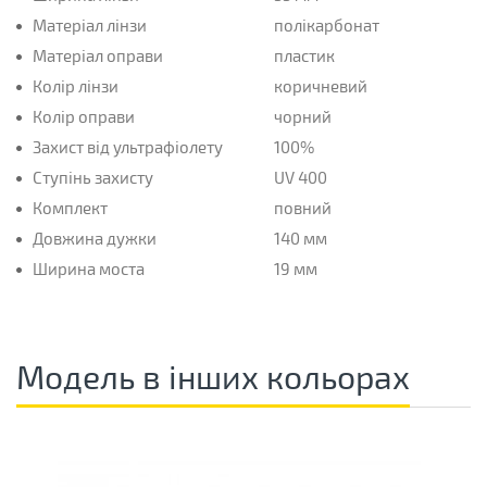
Матеріал лінзи
полікарбонат
Матеріал оправи
пластик
Колір лінзи
коричневий
Колір оправи
чорний
Захист від ультрафіолету
100%
Ступінь захисту
UV 400
Комплект
повний
Довжина дужки
140 мм
Ширина моста
19 мм
Модель в інших кольорах