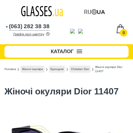
RU
UA
(063) 282 38 38
0
Графік кол-центру
КАТАЛОГ
Жіночі окуляри Dior
Головна
Жіночі окуляри
Брендові
Christian Dior
11407
Жіночі окуляри Dior 11407