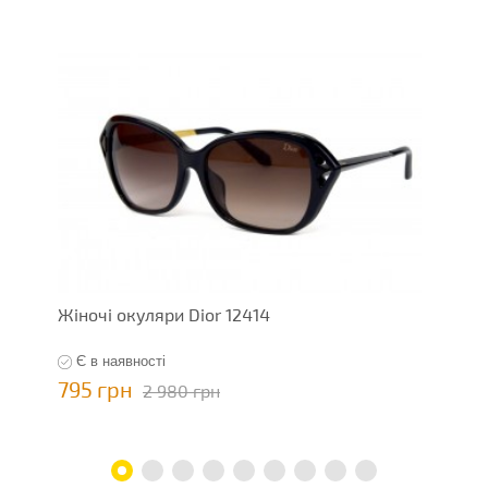
Жіночі окуляри Dior 12414
Ж
Є в наявності
795 грн
7
2 980 грн