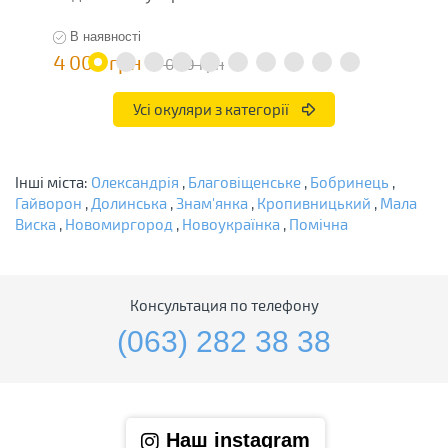
В наявності
4 000 грн
3
8 000 грн
Усі окуляри з категорії
Інші міста:
Олександрія
,
Благовіщенське
,
Бобринець
,
Гайворон
,
Долинська
,
Знам'янка
,
Кропивницький
,
Мала
Виска
,
Новомиргород
,
Новоукраїнка
,
Помічна
Консультация по телефону
(063) 282 38 38
Наш instagram