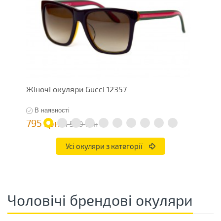
Жіночі окуляри Gucci 12357
Ж
В наявності
795 грн
7
1 590 грн
Усі окуляри з категорії
Чоловічі брендові окуляри