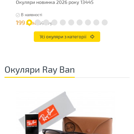
Окуляри новинка 2026 року 13445
О
В наявності
199 грн
1
398 грн
Усі окуляри з категорії
Окуляри Ray Ban