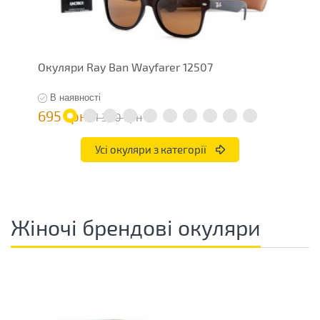
Окуляри Ray Ban Wayfarer 12507
О
В наявності
695 грн
7
1 390 грн
Усі окуляри з категорії
Жіночі брендові окуляри