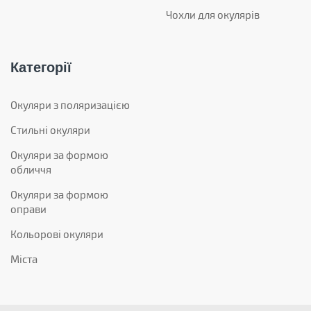
Чохли для окулярів
Категорії
Окуляри з поляризацією
Стильні окуляри
Окуляри за формою
обличчя
Окуляри за формою
оправи
Кольорові окуляри
Міста