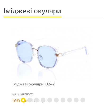
Іміджеві окуляри
Іміджеві окуляри 10242
О
В наявності
595 грн
1
1 190 грн