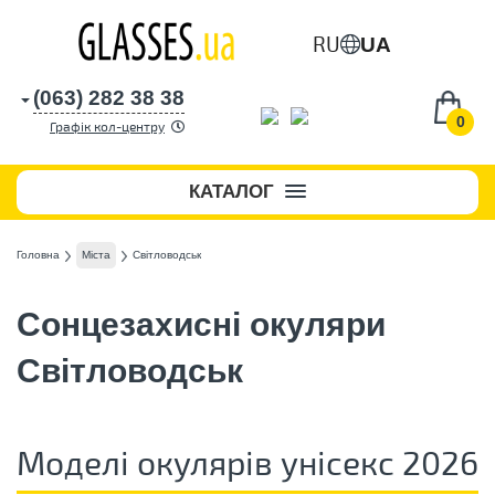
RU
UA
(063) 282 38 38
0
Графік кол-центру
КАТАЛОГ
Головна
Міста
Світловодськ
Сонцезахисні окуляри
Світловодськ
Моделі окулярів унісекс 2026