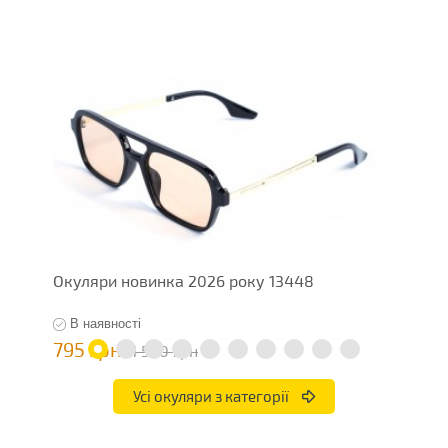
Окуляри новинка 2026 року 13448
О
В наявності
795 грн
7
1 590 грн
Усі окуляри з категорії