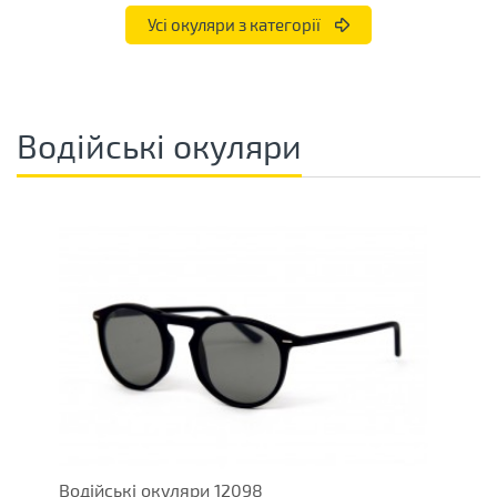
Усі окуляри з категорії
Водійські окуляри
Водійські окуляри 12098
В