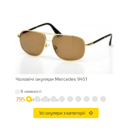
Чоловічі окуляри Mercedes 9451
Ч
В наявності
795 грн
1
1 590 грн
Усі окуляри з категорії