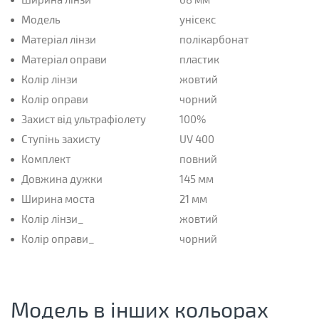
Модель
унісекс
Матеріал лінзи
полікарбонат
Матеріал оправи
пластик
Колір лінзи
жовтий
Колір оправи
чорний
Захист від ультрафіолету
100%
Ступінь захисту
UV 400
Комплект
повний
Довжина дужки
145 мм
Ширина моста
21 мм
Колір лінзи_
жовтий
Колір оправи_
чорний
Модель в інших кольорах