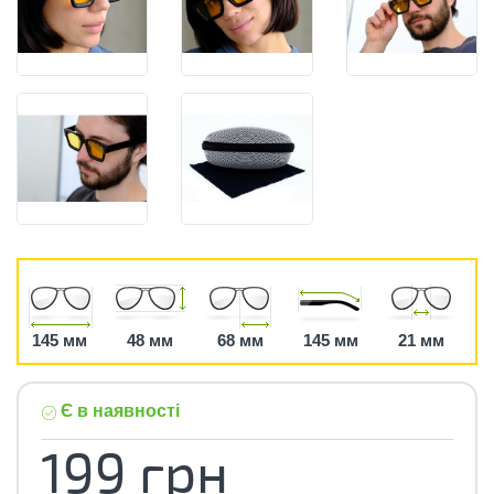
145 мм
48 мм
68 мм
145 мм
21 мм
Є в наявності
199 грн