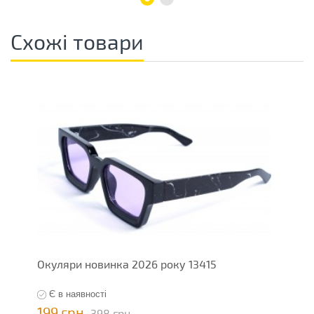
Схожі товари
Окуляри новинка 2026 року 13415
О
Є в наявності
199 грн
1
398 грн