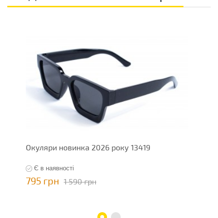
Окуляри новинка 2026 року 13419
О
Є в наявності
795 грн
7
1 590 грн