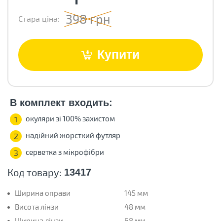
398 грн
Стара ціна:
Купити
В комплект входить:
окуляри зі 100% захистом
1
надійний жорсткий футляр
2
серветка з мікрофібри
3
Код товару:
13417
Ширина оправи
145 мм
Висота лінзи
48 мм
Ширина лінзи
68 мм