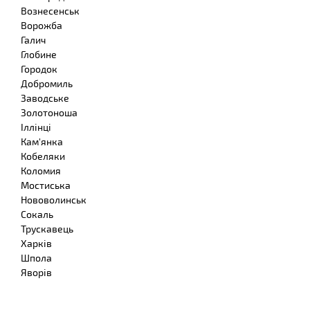
Вознесенськ
Ворожба
Галич
Глобине
Городок
Добромиль
Заводське
Золотоноша
Іллінці
Кам'янка
Кобеляки
Коломия
Мостиська
Нововолинськ
Сокаль
Трускавець
Харків
Шпола
Яворів