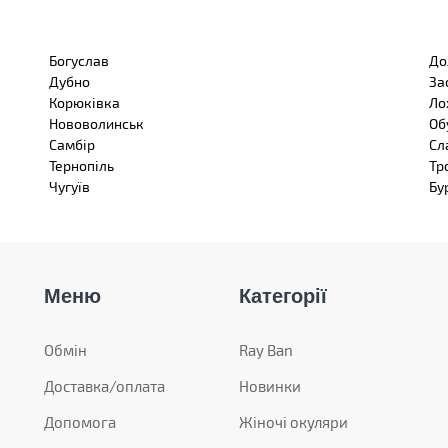
Богуслав
До
Дубно
За
Корюківка
Ло
Нововолинськ
Об
Самбір
Сл
Тернопіль
Тр
Чугуїв
Бу
Меню
Категорії
Обмін
Ray Ban
Доставка/оплата
Новинки
Допомога
Жіночі окуляри