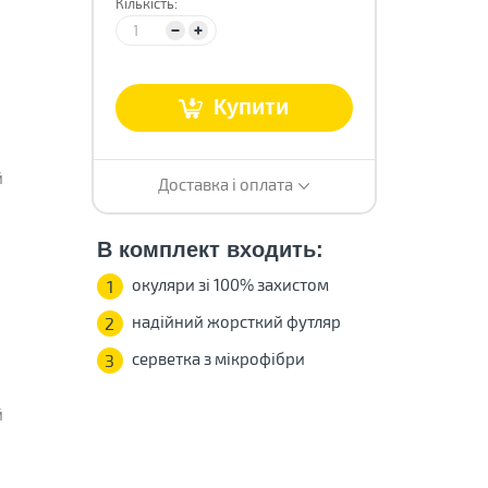
Кількість:
Купити
й
Доставка і оплата
В комплект входить:
окуляри зі 100% захистом
1
надійний жорсткий футляр
2
серветка з мікрофібри
3
й