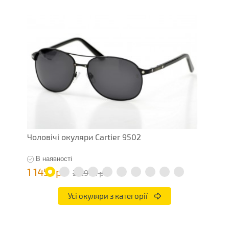
Чоловічі окуляри Cartier 9502
Ч
В наявності
1 145 грн
7
2 290 грн
Усі окуляри з категорії