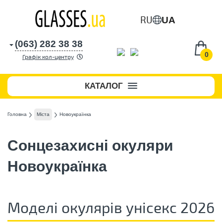
RU
UA
(063) 282 38 38
0
Графік кол-центру
КАТАЛОГ
Головна
Міста
Новоукраїнка
Сонцезахисні окуляри
Новоукраїнка
Моделі окулярів унісекс 2026