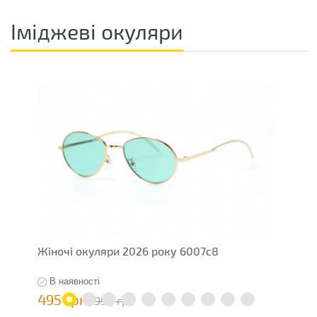
Іміджеві окуляри
Жіночі окуляри 2026 року 6007c8
О
В наявності
495 грн
1
990 грн