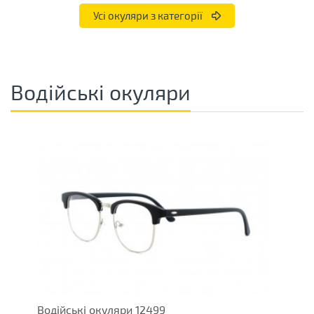
Усі окуляри з категорії
Водійські окуляри
Водійські окуляри 12499
О