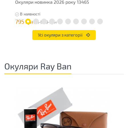
Окуляри новинка 2026 року 13465
О
В наявності
795 грн
7
1 590 грн
Усі окуляри з категорії
Окуляри Ray Ban