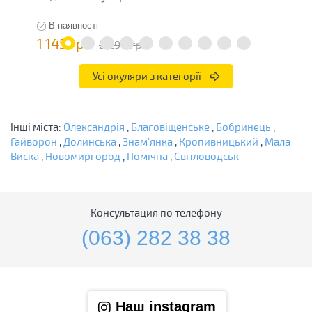
В наявності
1 145 грн
7
2 290 грн
Усі окуляри з категорії
Інші міста:
Олександрія
,
Благовіщенське
,
Бобринець
,
Гайворон
,
Долинська
,
Знам'янка
,
Кропивницький
,
Мала
Виска
,
Новомиргород
,
Помічна
,
Світловодськ
Консультация по телефону
(063) 282 38 38
Наш instagram