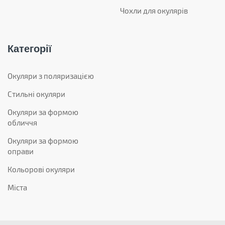
Чохли для окулярів
Категорії
Окуляри з поляризацією
Стильні окуляри
Окуляри за формою
обличчя
Окуляри за формою
оправи
Кольорові окуляри
Міста