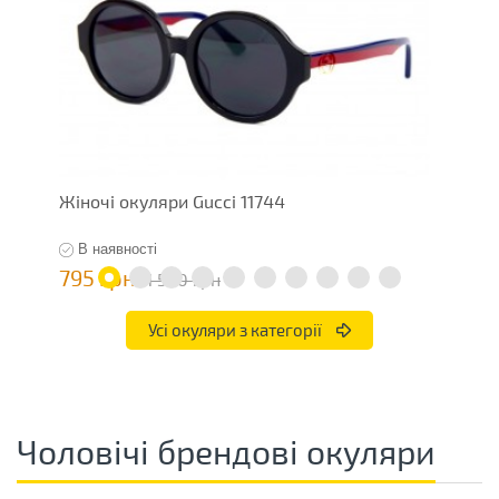
Жіночі окуляри Gucci 11744
Ж
В наявності
795 грн
7
1 590 грн
Усі окуляри з категорії
Чоловічі брендові окуляри