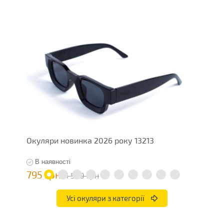
Окуляри новинка 2026 року 13213
О
В наявності
795 грн
1
1 590 грн
Усі окуляри з категорії