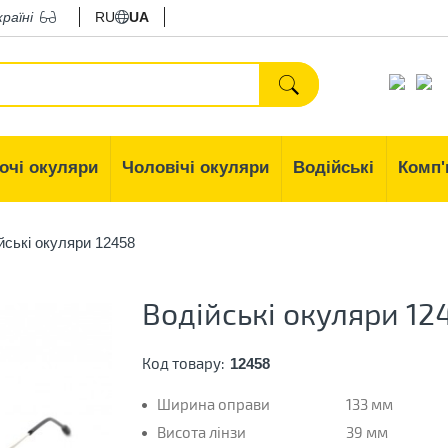
країні
RU
UA
очі окуляри
Чоловічі окуляри
Водійські
Комп'
йські окуляри 12458
Водійські окуляри 12
Код товару:
12458
Ширина оправи
133 мм
Висота лінзи
39 мм