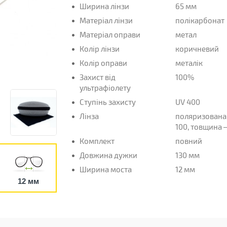
Ширина лінзи
65 мм
Матеріал лінзи
полікарбонат
Матеріал оправи
метал
Колір лінзи
коричневий
Колір оправи
металік
Захист від
100%
ультрафіолету
Ступінь захисту
UV 400
Лінза
поляризована 
100, товщина – 
Комплект
повний
Довжина дужки
130 мм
Ширина моста
12 мм
12 мм