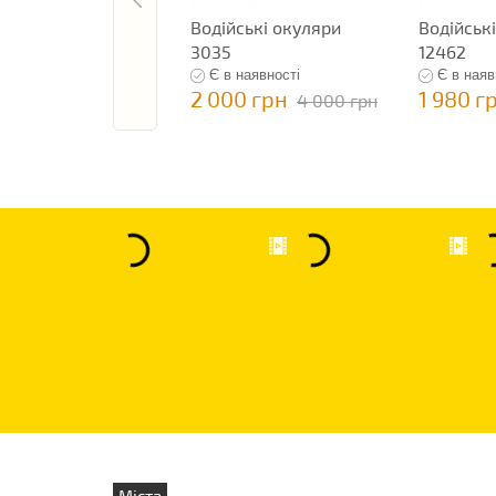
Водійські окуляри
Водійськ
3035
12462
Є в наявності
Є в наяв
2 000 грн
1 980 г
4 000 грн
Міста