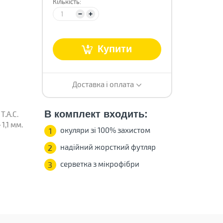
Кількість:
Купити
Доставка і оплата
В комплект входить:
T.A.C.
1,1 мм.
окуляри зі 100% захистом
1
надійний жорсткий футляр
2
серветка з мікрофібри
3