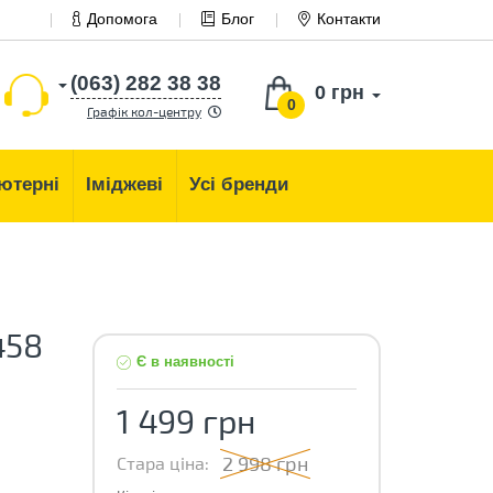
Допомога
Блог
Контакти
(063) 282 38 38
0 грн
0
Графік кол-центру
ютерні
Іміджеві
Усі бренди
458
Є в наявності
1 499 грн
2 998 грн
Стара ціна: