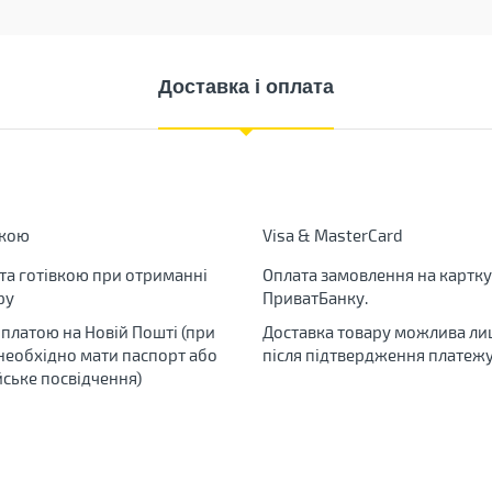
Доставка і оплата
вкою
Visa & MasterCard
та готівкою при отриманні
Оплата замовлення на картку
ру
ПриватБанку.
яплатою на Новій Пошті (при
Доставка товару можлива ли
 необхідно мати паспорт або
після підтвердження платежу
йське посвідчення)