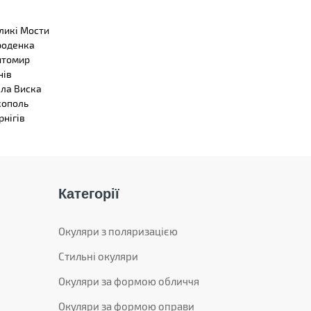
ликі Мости
роденка
томир
нів
ла Виска
кополь
рнігів
Категорії
Окуляри з поляризацією
Стильні окуляри
Окуляри за формою обличчя
Окуляри за формою оправи