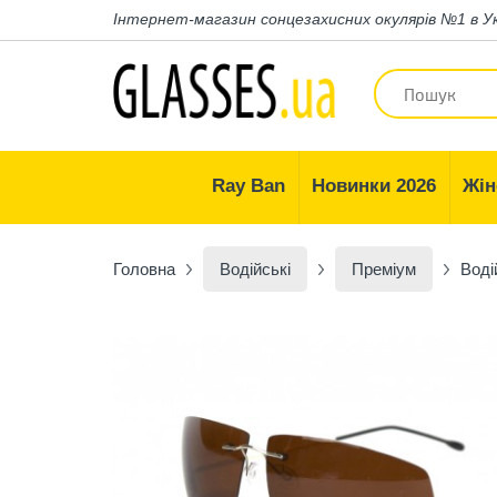
Інтернет-магазин
сонцезахисних окулярів №1 в У
Ray Ban
Новинки 2026
Жін
Головна
Водійські
Преміум
Воді