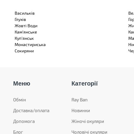
Васильків
Ве
Глухів
Го
Жовті Води
Жи
Кам'янське
Ка
Куп'янськ
Ма
Монастириська
Ні
Сокиряни
Че
Меню
Категорії
Обмін
Ray Ban
Доставка/оплата
Новинки
Допомога
Жіночі окуляри
Блог
Чоловічі окуляри