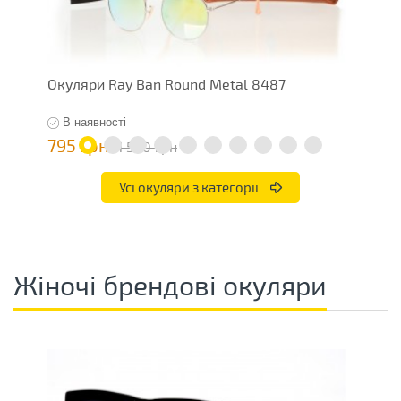
Окуляри Ray Ban Round Metal 8487
О
В наявності
795 грн
4
1 590 грн
Усі окуляри з категорії
Жіночі брендові окуляри