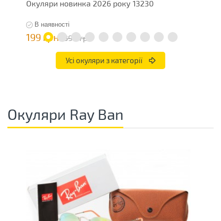
Окуляри новинка 2026 року 13230
О
В наявності
199 грн
7
398 грн
Усі окуляри з категорії
Окуляри Ray Ban