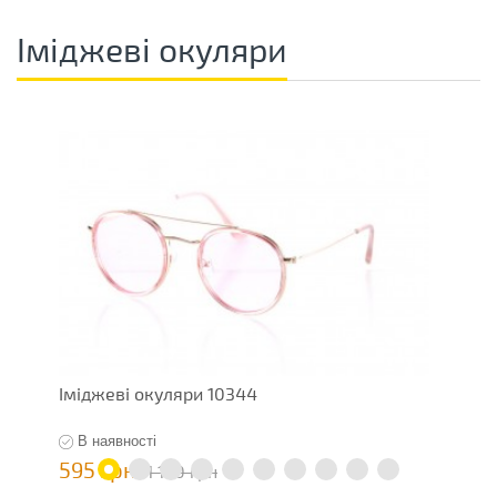
Іміджеві окуляри
Іміджеві окуляри 10344
Ж
В наявності
595 грн
5
1 190 грн