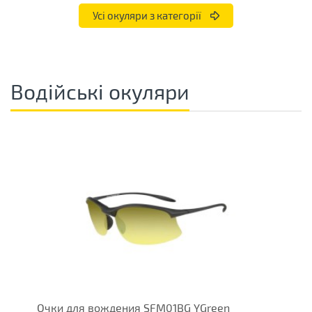
Усі окуляри з категорії
Водійські окуляри
Очки для вождения SFM01BG YGreen
P