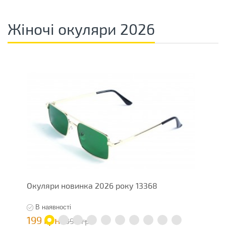
Жіночі окуляри 2026
Окуляри новинка 2026 року 13368
О
В наявності
199 грн
7
398 грн