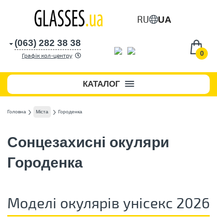
RU
UA
(063) 282 38 38
0
Графік кол-центру
КАТАЛОГ
Головна
Міста
Городенка
Сонцезахисні окуляри
Городенка
Моделі окулярів унісекс 2026