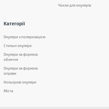
Чохли для окулярів
Категорії
Окуляри з поляризацією
Стильні окуляри
Окуляри за формою
обличчя
Окуляри за формою
оправи
Кольорові окуляри
Міста