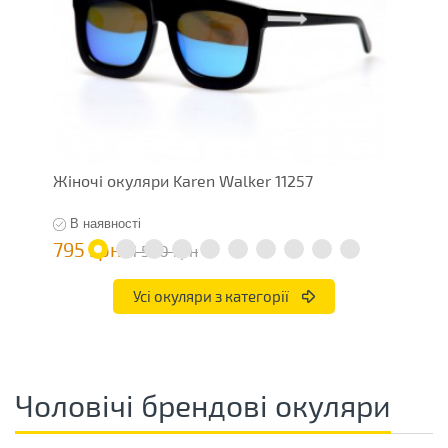
Жіночі окуляри Karen Walker 11257
Ж
В наявності
795 грн
7
1 590 грн
Усі окуляри з категорії
Чоловічі брендові окуляри