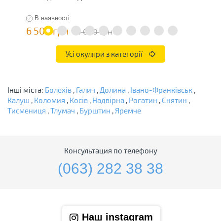
В наявності
6 500 грн
2
13 000 грн
Усі окуляри з категорії
Інші міста:
Болехів
,
Галич
,
Долина
,
Івано-Франківськ
,
Калуш
,
Коломия
,
Косів
,
Надвірна
,
Рогатин
,
Снятин
,
Тисмениця
,
Тлумач
,
Бурштин
,
Яремче
Консультация по телефону
(063) 282 38 38
Наш instagram