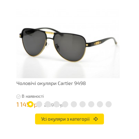
Чоловічі окуляри Cartier 9498
Ч
В наявності
1 145 грн
7
2 290 грн
Усі окуляри з категорії