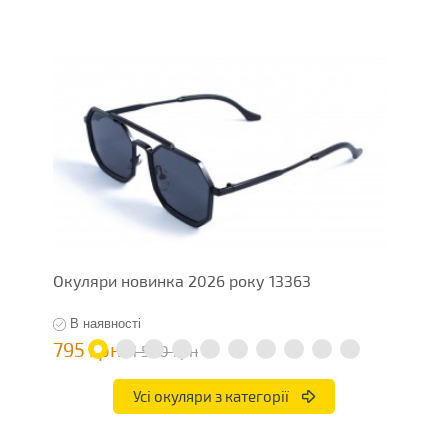
Окуляри новинка 2026 року 13363
О
В наявності
795 грн
7
1 590 грн
Усі окуляри з категорії