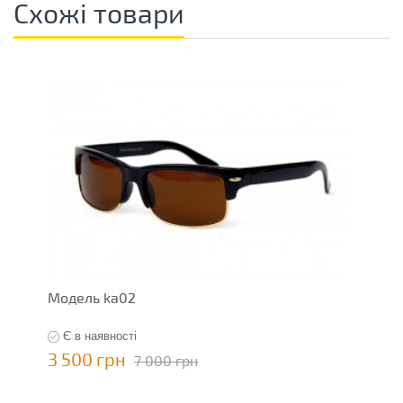
Схожі товари
Модель ka02
М
Є в наявності
3 500 грн
3
7 000 грн