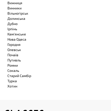
Вижниця
Винники
Вільногірськ
Долинська
Дубно
Ірпінь
Кам'янське
Нова Одеса
Городня
Олевськ
Почаїв
Путивль
Ромни
Сокаль
Старий Самбір
Турка
Хотин