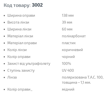
Код товару:
3002
Ширина оправи
138 мм
Висота лінзи
39 мм
Ширина лінзи
60 мм
Матеріал лінзи
полікарбонат
Матеріал оправи
пластик
Колір лінзи
коричневий
Колір оправи
чорний
Захист від ультрафіолету
100%
Ступінь захисту
UV 400
Лінза
поляризована T.A.C. 100,
товщина – 1,1 мм.
Колір оправи_
мідний