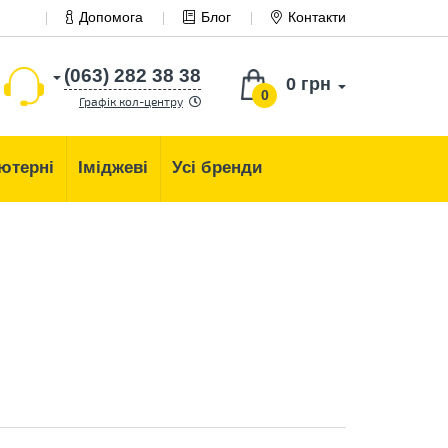
Допомога
Блог
Контакти
(063) 282 38 38
0 грн
0
Графік кол-центру
ютерні
Іміджеві
Усі бренди