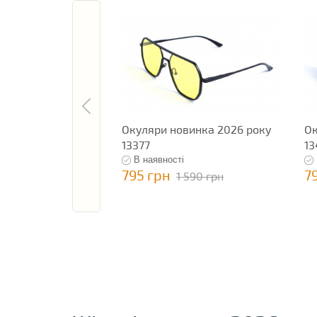
Окуляри новинка 2026 року
Ок
13377
13
В наявності
795 грн
7
1 590 грн