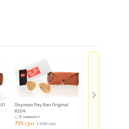
301
Окуляри Ray Ban Original
Окуляри Ray Ban 
8504
12676
В наявності
В наявності
795 грн
495 грн
1 590 грн
990 грн