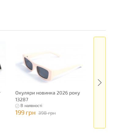
у
Окуляри новинка 2026 року
Окуляри новинка 
13287
13196
В наявності
В наявності
199 грн
199 грн
398 грн
398 грн