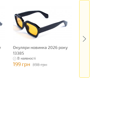
у
Окуляри новинка 2026 року
Окуляри новинка 
13385
13199
В наявності
В наявності
199 грн
795 грн
398 грн
1 590 гр