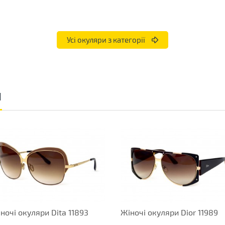
Усі окуляри з категорії
и
ночі окуляри Dita 11893
Жіночі окуляри Dior 11989