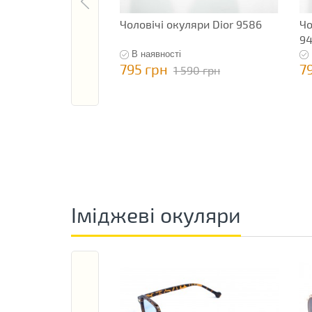
Чоловічі окуляри Dior 9586
Чо
9
В наявності
795 грн
7
1 590 грн
Іміджеві окуляри