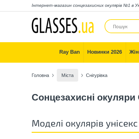
Інтернет-магазин
сонцезахисних окулярів №1 в У
Ray Ban
Новинки 2026
Жін
Головна
Міста
Снігурівка
Сонцезахисні окуляри 
Моделі окулярів унісекс