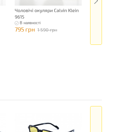
Чоловічі окуляри Calvin Klein
Чоловічі окуляри 
9615
Hearts 9638
В наявності
В наявності
795 грн
1 145 грн
1 590 грн
2 290 