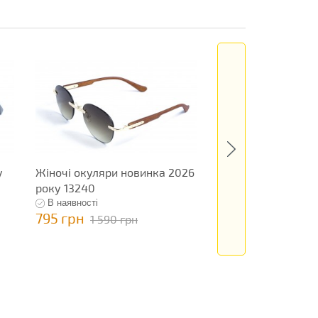
у
Жіночі окуляри новинка 2026
Жіночі окуляри 20
року 13240
13101
В наявності
В наявності
795 грн
1 145 грн
1 590 грн
2 290 