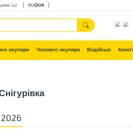
країні
RU
UA
очі окуляри
Чоловічі окуляри
Водійські
Комп'
Снігурівка
 2026