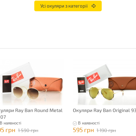
Усі окуляри з категорії
уляри Ray Ban Round Metal
Окуляри Ray Ban Original 9
307
В наявності
В наявності
95 грн
595 грн
1 590 грн
1 190 грн