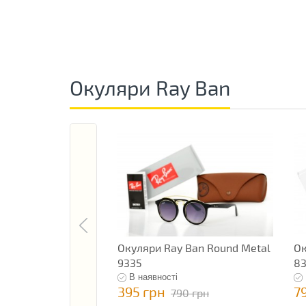
Окуляри Ray Ban
Окуляри Ray Ban Round Metal
Ок
9335
8
В наявності
395 грн
7
790 грн