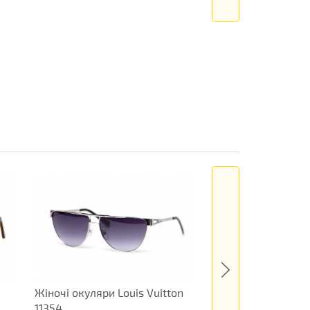
Жіночі окуляри Louis Vuitton
Жіночі окуляри Di
11354