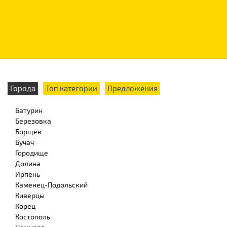
Города
Топ категории
Предложения
Батурин
Березовка
Борщев
Бучач
Городище
Долина
Ирпень
Каменец-Подольский
Киверцы
Корец
Костополь