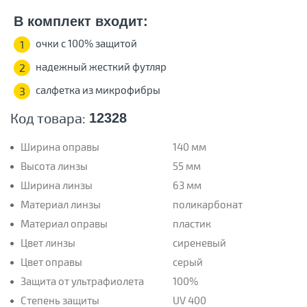
В комплект входит:
очки с 100% защитой
1
надежный жесткий футляр
2
салфетка из микрофибры
3
Код товара:
12328
Ширина оправы
140 мм
Высота линзы
55 мм
Ширина линзы
63 мм
Материал линзы
поликарбонат
Материал оправы
пластик
Цвет линзы
сиреневый
Цвет оправы
серый
Защита от ультрафиолета
100%
Степень защиты
UV 400