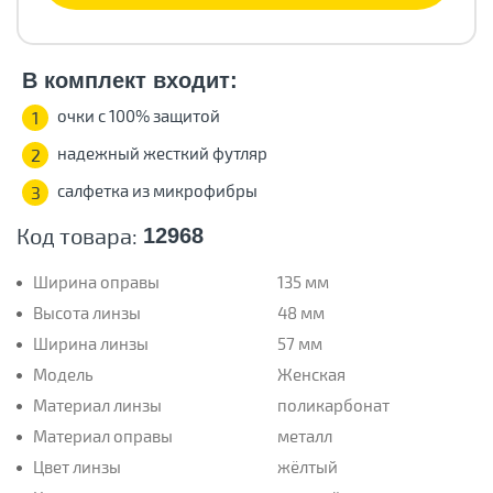
В комплект входит:
очки с 100% защитой
1
надежный жесткий футляр
2
салфетка из микрофибры
3
Код товара:
12968
Ширина оправы
135 мм
Высота линзы
48 мм
Ширина линзы
57 мм
Модель
Женская
Материал линзы
поликарбонат
Материал оправы
металл
Цвет линзы
жёлтый