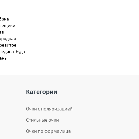
брка
лещики
ев
ородная
ревитое
редина-Буда
ань
Категории
Очки с поляризацией
Стильные очки
Очки по форме лица