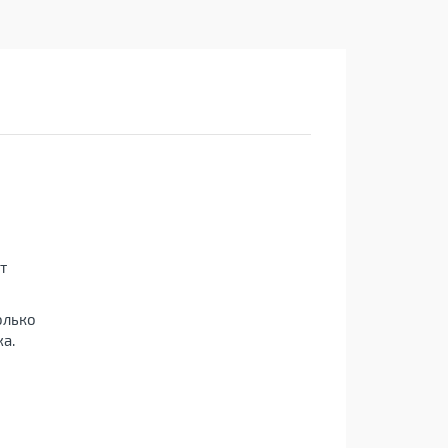
т
олько
а.