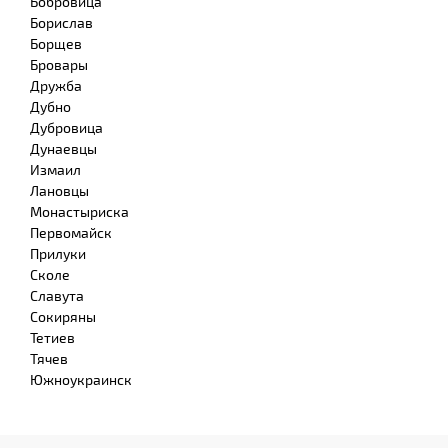
Бобровица
Борислав
Борщев
Бровары
Дружба
Дубно
Дубровица
Дунаевцы
Измаил
Лановцы
Монастыриска
Первомайск
Прилуки
Сколе
Славута
Сокиряны
Тетиев
Тячев
Южноукраинск