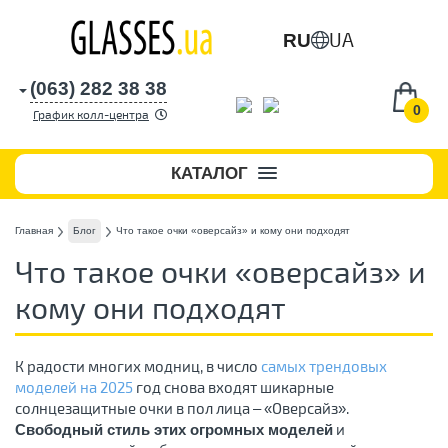
UA
RU
(063) 282 38 38
0
График колл-центра
КАТАЛОГ
Главная
Блог
Что такое очки «оверсайз» и кому они подходят
Что такое очки «оверсайз» и
кому они подходят
К радости многих модниц, в число
самых трендовых
моделей на 2025
год снова входят шикарные
солнцезащитные очки в пол лица – «Оверсайз».
и
Свободный стиль этих огромных моделей