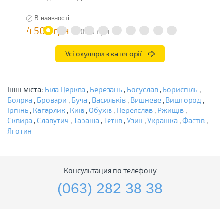
В наявності
4 500 грн
4
9 000 грн
Усі окуляри з категорії
Інші міста:
Біла Церква
,
Березань
,
Богуслав
,
Бориспіль
,
Боярка
,
Бровари
,
Буча
,
Васильків
,
Вишневе
,
Вишгород
,
Ірпінь
,
Кагарлик
,
Київ
,
Обухів
,
Переяслав
,
Ржищів
,
Сквира
,
Славутич
,
Тараща
,
Тетіїв
,
Узин
,
Українка
,
Фастів
,
Яготин
Консультация по телефону
(063) 282 38 38