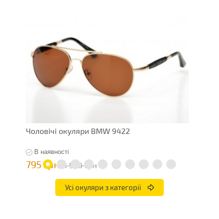
Чоловічі окуляри BMW 9422
Ч
В наявності
795 грн
1
1 590 грн
Усі окуляри з категорії