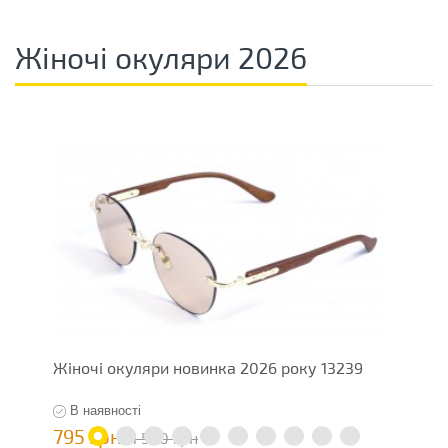
Жіночі окуляри 2026
Жіночі окуляри новинка 2026 року 13239
Ж
В наявності
795 грн
5
1 590 грн