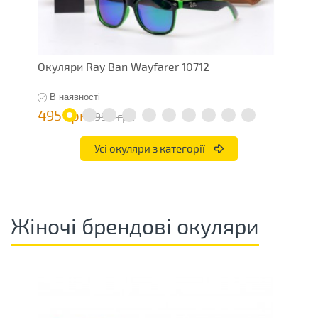
Окуляри Ray Ban Wayfarer 10712
О
В наявності
495 грн
4
990 грн
Усі окуляри з категорії
Жіночі брендові окуляри