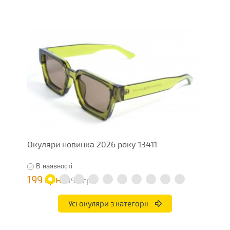
Окуляри новинка 2026 року 13411
О
В наявності
199 грн
1
398 грн
Усі окуляри з категорії