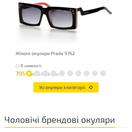
Жіночі окуляри Prada 9762
Ж
В наявності
795 грн
7
1 590 грн
Усі окуляри з категорії
Чоловічі брендові окуляри