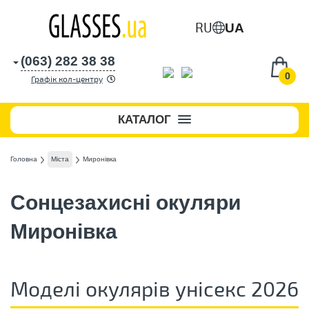
RU
UA
(063) 282 38 38
0
Графік кол-центру
КАТАЛОГ
Головна
Міста
Миронівка
Сонцезахисні окуляри
Миронівка
Моделі окулярів унісекс 2026