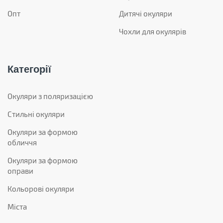
Опт
Дитячі окуляри
Чохли для окулярів
Категорії
Окуляри з поляризацією
Стильні окуляри
Окуляри за формою
обличчя
Окуляри за формою
оправи
Кольорові окуляри
Міста