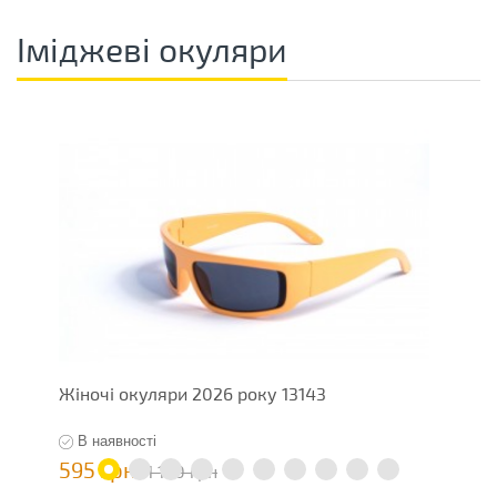
Іміджеві окуляри
Жіночі окуляри 2026 року 13143
І
В наявності
595 грн
5
1 190 грн