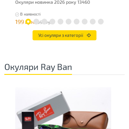
Окуляри новинка 2026 року 13460
О
В наявності
199 грн
1
398 грн
Усі окуляри з категорії
Окуляри Ray Ban