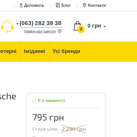
Допомога
Блог
Контакти
(063) 282 38 38
0 грн
0
Графік кол-центру
ютерні
Іміджеві
Усі бренди
sche
Є в наявності
795 грн
2 290 грн
Стара ціна: