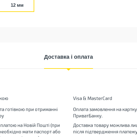
12 мм
Доставка і оплата
вкою
Visa & MasterCard
та готівкою при отриманні
Оплата замовлення на картку
ру
ПриватБанку.
яплатою на Новій Пошті (при
Доставка товару можлива ли
 необхідно мати паспорт або
після підтвердження платежу