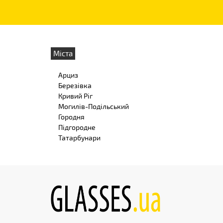
Міста
Арциз
Березівка
Кривий Ріг
Могилів-Подільський
Городня
Підгородне
Татарбунари