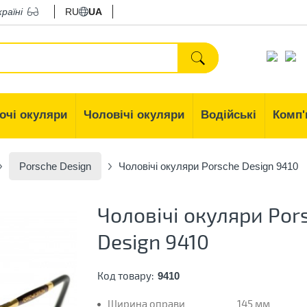
країні
RU
UA
очі окуляри
Чоловічі окуляри
Водійські
Комп'
Porsche Design
Чоловічі окуляри Porsche Design 9410
Чоловічі окуляри Por
Design 9410
Код товару:
9410
Ширина оправи
145 мм