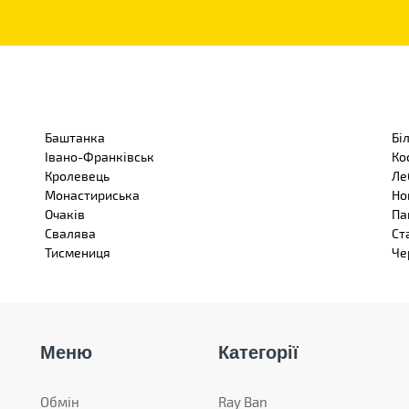
Баштанка
Бі
Івано-Франківськ
Ко
Кролевець
Ле
Монастириська
Но
Очаків
Па
Свалява
Ст
Тисмениця
Че
Меню
Категорії
Обмін
Ray Ban