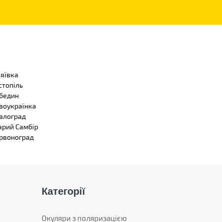
ляївка
стопіль
бедин
воукраїнка
влоград
арий Самбір
рвоноград
Категорії
Окуляри з поляризацією