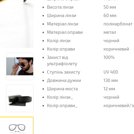
Висота лінзи
50 мм
Ширина лінзи
60 мм
Матеріал лінзи
полікарбонат
Матеріал оправи
метал
Колір лінзи
чорний
Колір оправи
коричневий
Захист від
100%
ультрафіолету
Ступінь захисту
UV 400
Довжина дужки
130 мм
Ширина моста
12 мм
Колір лінзи_
чорний
Колір оправи_
коричневий/з