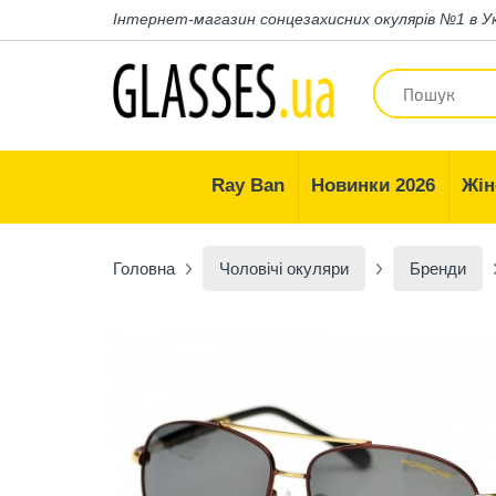
Інтернет-магазин
сонцезахисних окулярів №1 в У
Ray Ban
Новинки 2026
Жін
Головна
Чоловічі окуляри
Бренди