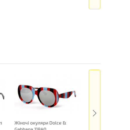
n
Жіночі окуляри Dolce &
Жіночі окуляри H
Gabbana 11840