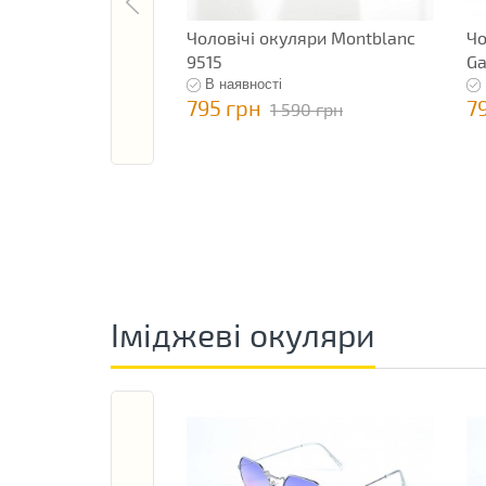
Чоловічі окуляри Montblanc
Чо
9515
Ga
В наявності
795 грн
7
1 590 грн
Іміджеві окуляри