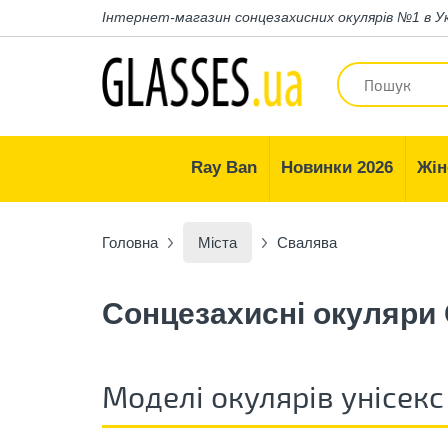
Інтернет-магазин
сонцезахисних окулярів №1 в У
Ray Ban
Новинки 2026
Жін
Головна
Міста
Свалява
Сонцезахисні окуляри
Моделі окулярів унісекс