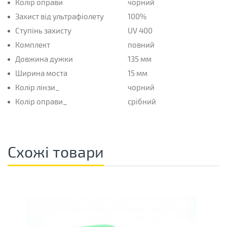
Колір оправи
чорний
Захист від ультрафіолету
100%
Ступінь захисту
UV 400
Комплект
повний
Довжина дужки
135 мм
Ширина моста
15 мм
Колір лінзи_
чорний
Колір оправи_
срібний
Схожі товари