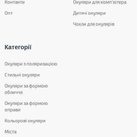
Контакти
Окуляри для комп'ютера
Опт
Дитячі окуляри
Чохли для окулярів
Категорії
Окуляри з поляризацією
Стильні окуляри
Окуляри за формою
обличчя
Окуляри за формою
оправи
Кольорові окуляри
Міста