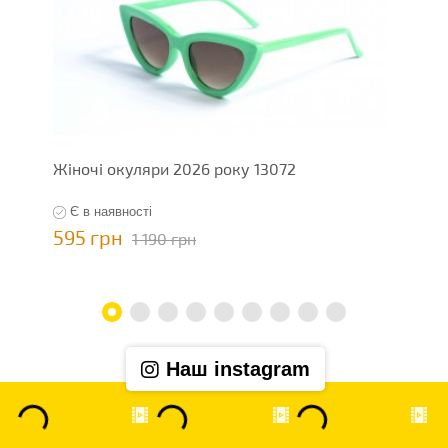
Жіночі окуляри 2026 року 13072
Ж
Є в наявності
595 грн
5
1 190 грн
Наш instagram