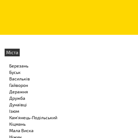
Міста
Березань
Буськ
Васильків
Гайворон
Деражня
Дружба
Дунаївці
Ізюм
Кам'янець-Подільський
Кіцмань
Мала Виска
Ніжин