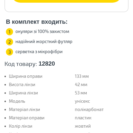
В комплект входить:
окуляри зі 100% захистом
1
надійний жорсткий футляр
2
серветка з мікрофібри
3
Код товару:
12820
Ширина оправи
133 мм
Висота лінзи
42 мм
Ширина лінзи
53 мм
Модель
унісекс
Матеріал лінзи
полікарбонат
Матеріал оправи
пластик
Колір лінзи
жовтий