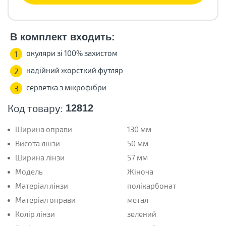
В комплект входить:
окуляри зі 100% захистом
1
надійний жорсткий футляр
2
серветка з мікрофібри
3
Код товару:
12812
Ширина оправи
130 мм
Висота лінзи
50 мм
Ширина лінзи
57 мм
Модель
Жіноча
Матеріал лінзи
полікарбонат
Матеріал оправи
метал
Колір лінзи
зелений