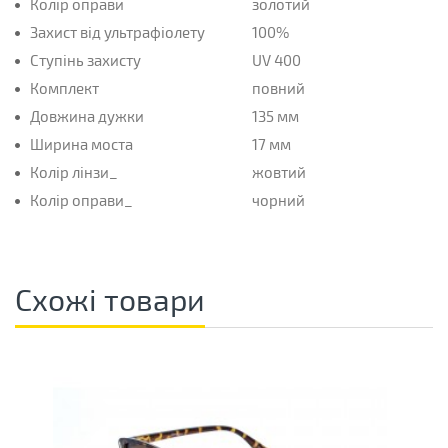
Колір оправи
золотий
Захист від ультрафіолету
100%
Ступінь захисту
UV 400
Комплект
повний
Довжина дужки
135 мм
Ширина моста
17 мм
Колір лінзи_
жовтий
Колір оправи_
чорний
Схожі товари