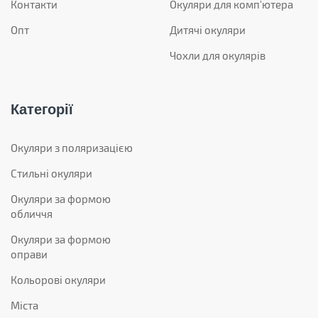
Контакти
Окуляри для комп'ютера
Опт
Дитячі окуляри
Чохли для окулярів
Категорії
Окуляри з поляризацією
Стильні окуляри
Окуляри за формою
обличчя
Окуляри за формою
оправи
Кольорові окуляри
Міста