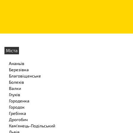
Міста
Ананьїв
Березівка
Благовіщенське
Болехів
Валки
Глухів
Городенка
Городок
Гребінка
Дрогобич
Кам'янець-Подільський
Львів