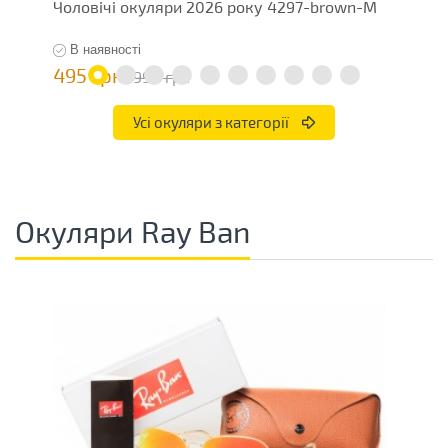
Чоловічі окуляри 2026 року 4297-brown-M
О
В наявності
495 грн
1
990 грн
Усі окуляри з категорії
Окуляри Ray Ban