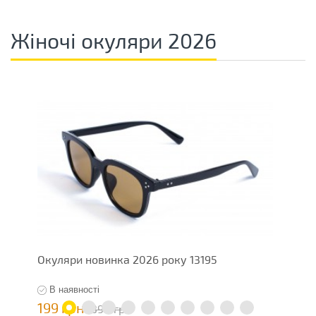
Жіночі окуляри 2026
Окуляри новинка 2026 року 13195
О
В наявності
199 грн
7
398 грн