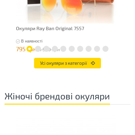
Окуляри Ray Ban Original 7557
О
В наявності
795 грн
6
1 590 грн
Усі окуляри з категорії
Жіночі брендові окуляри