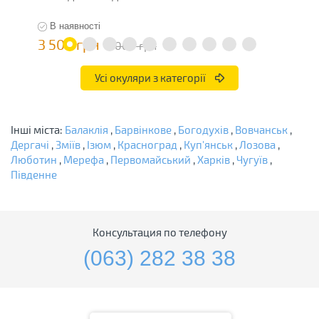
В наявності
3 500 грн
2
7 000 грн
Усі окуляри з категорії
Інші міста:
Балаклія
,
Барвінкове
,
Богодухів
,
Вовчанськ
,
Дергачі
,
Зміїв
,
Ізюм
,
Красноград
,
Куп'янськ
,
Лозова
,
Люботин
,
Мерефа
,
Первомайський
,
Харків
,
Чугуїв
,
Південне
Консультация по телефону
(063) 282 38 38