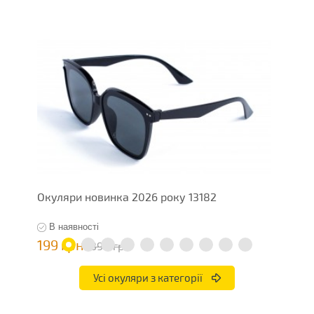
Окуляри новинка 2026 року 13182
О
В наявності
199 грн
1
398 грн
Усі окуляри з категорії