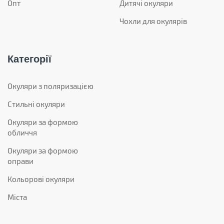
Опт
Дитячі окуляри
Чохли для окулярів
Категорії
Окуляри з поляризацією
Стильні окуляри
Окуляри за формою
обличчя
Окуляри за формою
оправи
Кольорові окуляри
Міста