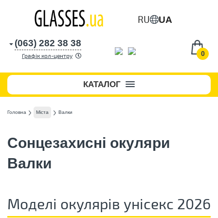
RU
UA
(063) 282 38 38
0
Графік кол-центру
КАТАЛОГ
Головна
Міста
Валки
Сонцезахисні окуляри
Валки
Моделі окулярів унісекс 2026