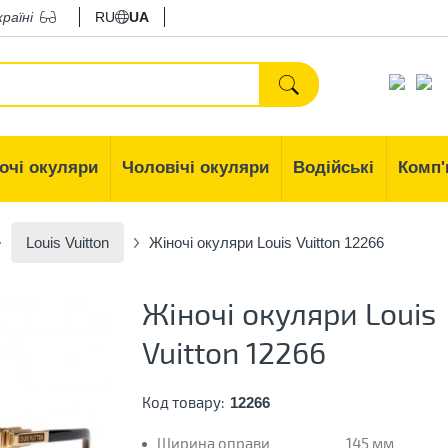
країні
RU
UA
очі окуляри
Чоловічі окуляри
Водійські
Комп'
Louis Vuitton
Жіночі окуляри Louis Vuitton 12266
Жіночі окуляри Louis
Vuitton 12266
Код товару:
12266
Ширина оправи
145 мм