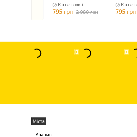
Є в наявності
Є в наяв
795 грн
795 грн
2 980 грн
Міста
Ананьїв