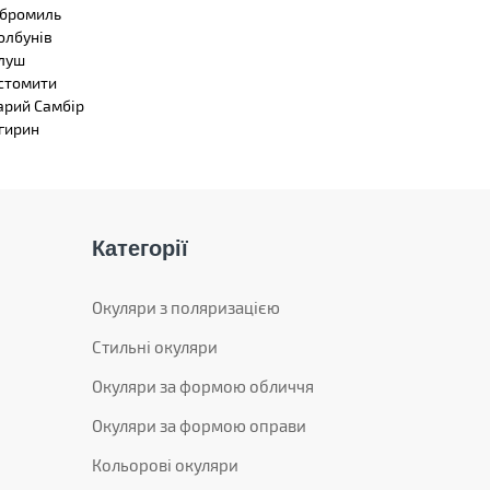
бромиль
олбунів
луш
стомити
арий Самбір
гирин
Категорії
Окуляри з поляризацією
Стильні окуляри
Окуляри за формою обличчя
Окуляри за формою оправи
Кольорові окуляри