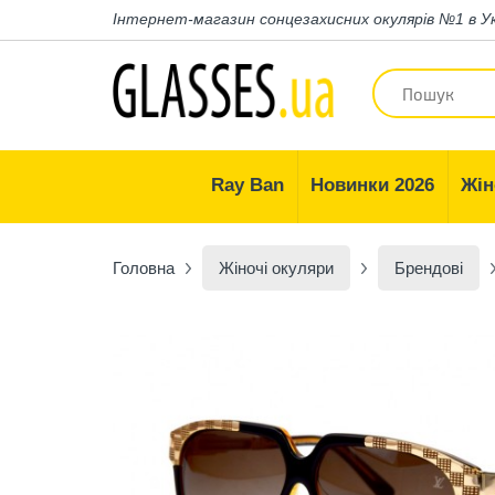
Інтернет-магазин
сонцезахисних окулярів №1 в У
Ray Ban
Новинки 2026
Жін
Головна
Жіночі окуляри
Брендові