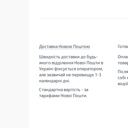
Доставка Новою Поштою
Готі
Швидкість доставки до будь-
Опла
якого відділення Нової Пошти в
това
Україні фіксується оператором,
Післ
але зазвичай не перевищує 1-3
собі
календарні дні.
воді
Стандартна вартість - за
тарифами Нової Пошти.