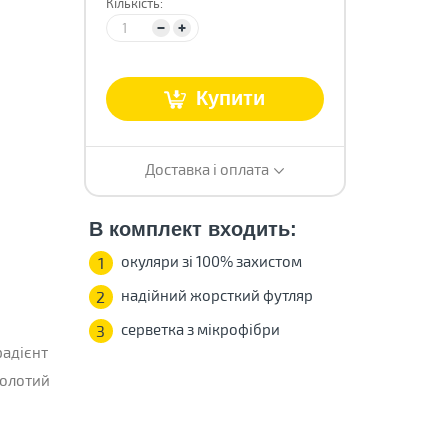
Кількість:
Купити
Доставка і оплата
В комплект входить:
окуляри зі 100% захистом
1
надійний жорсткий футляр
2
серветка з мікрофібри
3
радієнт
олотий