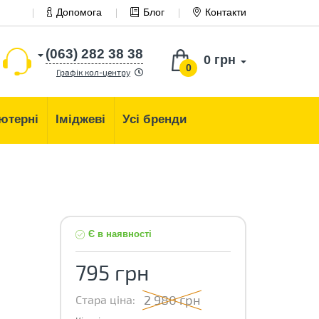
Допомога
Блог
Контакти
(063) 282 38 38
0 грн
0
Графік кол-центру
ютерні
Іміджеві
Усі бренди
Є в наявності
795 грн
2 980 грн
Стара ціна: