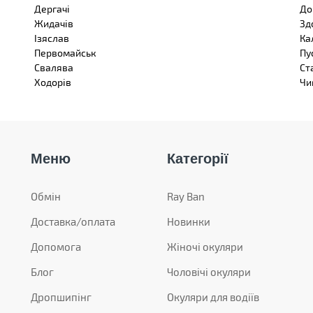
Дергачі
До
Жидачів
Зд
Ізяслав
Ка
Первомайськ
Пу
Свалява
Ст
Ходорів
Чи
Меню
Категорії
Обмін
Ray Ban
Доставка/оплата
Новинки
Допомога
Жіночі окуляри
Блог
Чоловічі окуляри
Дропшипінг
Окуляри для водіїв