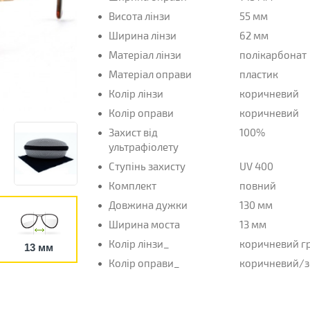
Висота лінзи
55 мм
Ширина лінзи
62 мм
Матеріал лінзи
полікарбонат
Матеріал оправи
пластик
Колір лінзи
коричневий
Колір оправи
коричневий
Захист від
100%
ультрафіолету
Ступінь захисту
UV 400
Комплект
повний
Довжина дужки
130 мм
Ширина моста
13 мм
Колір лінзи_
коричневий г
13 мм
Колір оправи_
коричневий/з