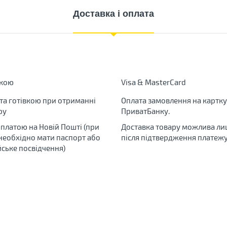
Доставка і оплата
вкою
Visa & MasterCard
та готівкою при отриманні
Оплата замовлення на картку
ру
ПриватБанку.
яплатою на Новій Пошті (при
Доставка товару можлива ли
 необхідно мати паспорт або
після підтвердження платежу
йське посвідчення)