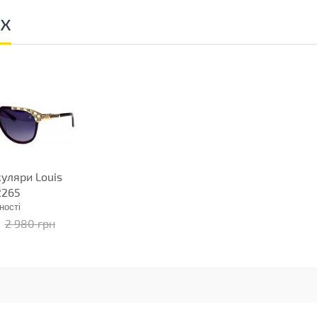
ах
куляри Louis
2265
ності
2 980 грн