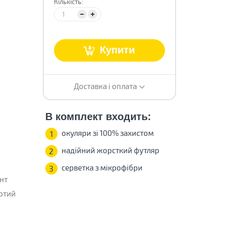
Кількість:
Купити
Доставка і оплата
В комплект входить:
окуляри зі 100% захистом
1
надійний жорсткий футляр
2
серветка з мікрофібри
3
нт
отий