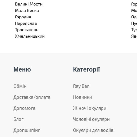
Великі Мости
Го
Мала Виска
Мо
Городня
Од
Переяслав
Пу
Тростянець
Ту
Хмельницький
Яв
Меню
Категорії
Обмін
Ray Ban
Доставка/оплата
Новинки
Допомога
Жіночі окуляри
Блог
Чоловічі окуляри
Дропшипінг
Окуляри для водіїв