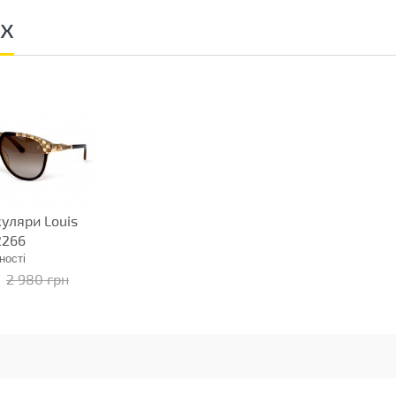
ах
куляри Louis
2266
ності
2 980 грн