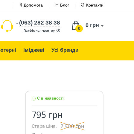
Допомога
Блог
Контакти
(063) 282 38 38
0 грн
0
Графік кол-центру
ютерні
Іміджеві
Усі бренди
Є в наявності
795 грн
2 980 грн
Стара ціна: