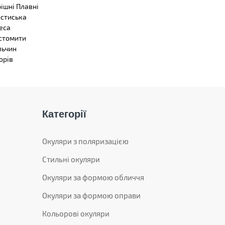
рішні Плавні
стиська
еса
стомити
льчин
орів
Категорії
Окуляри з поляризацією
Стильні окуляри
Окуляри за формою обличчя
Окуляри за формою оправи
Кольорові окуляри