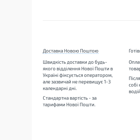
Доставка Новою Поштою
Готі
Швидкість доставки до будь-
Опла
якого відділення Нової Пошти в
това
Україні фіксується оператором,
Післ
але зазвичай не перевищує 1-3
собі
календарні дні.
воді
Стандартна вартість - за
тарифами Нової Пошти.