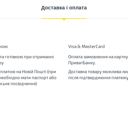
Доставка і оплата
вкою
Visa & MasterCard
та готівкою при отриманні
Оплата замовлення на картку
ру
ПриватБанку.
яплатою на Новій Пошті (при
Доставка товару можлива ли
 необхідно мати паспорт або
після підтвердження платежу
йське посвідчення)