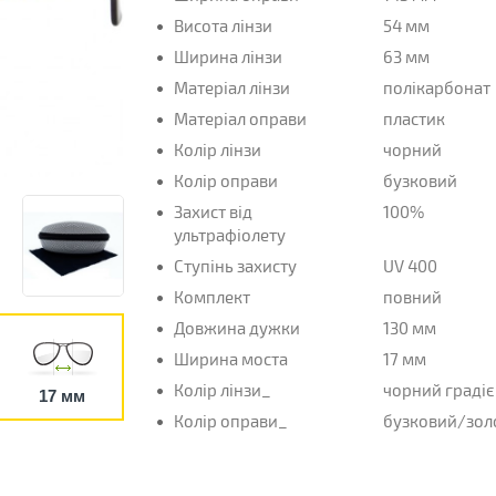
Висота лінзи
54 мм
Ширина лінзи
63 мм
Матеріал лінзи
полікарбонат
Матеріал оправи
пластик
Колір лінзи
чорний
Колір оправи
бузковий
Захист від
100%
ультрафіолету
Ступінь захисту
UV 400
Комплект
повний
Довжина дужки
130 мм
Ширина моста
17 мм
Колір лінзи_
чорний градіє
17 мм
Колір оправи_
бузковий/зол