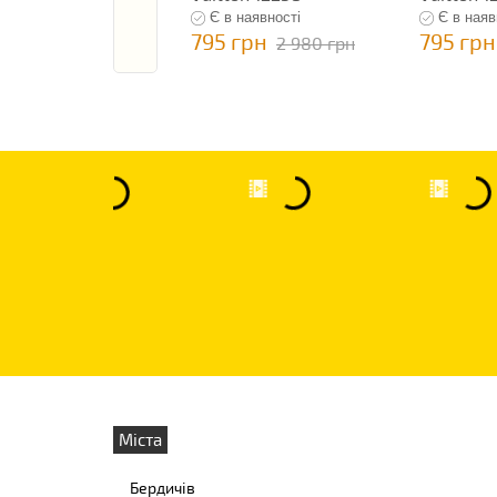
Є в наявності
Є в наяв
795 грн
795 грн
2 980 грн
Міста
Бердичів