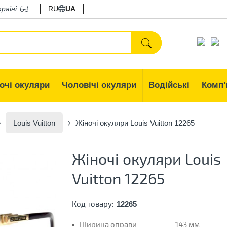
країні
RU
UA
очі окуляри
Чоловічі окуляри
Водійські
Комп'
Louis Vuitton
Жіночі окуляри Louis Vuitton 12265
Жіночі окуляри Louis
Vuitton 12265
Код товару:
12265
Ширина оправи
143 мм