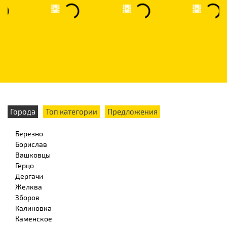
Города
Топ категории
Предложения
Березно
Борислав
Вашковцы
Герцо
Дергачи
Желква
Зборов
Калиновка
Каменское