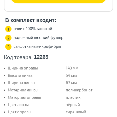
В комплект входит:
очки с 100% защитой
1
надежный жесткий футляр
2
салфетка из микрофибры
3
Код товара:
12265
Ширина оправы
143 мм
Высота линзы
54 мм
Ширина линзы
63 мм
Материал линзы
поликарбонат
Материал оправы
пластик
Цвет линзы
чёрный
Цвет оправы
сиреневый