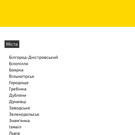
Міста
Білгород-Дністровський
Білопілля
Боярка
Вільногірськ
Городище
Гребінка
Дубляни
Дунаївці
Заводське
Зеленодольськ
Знам'янка
Ізмаїл
Львів