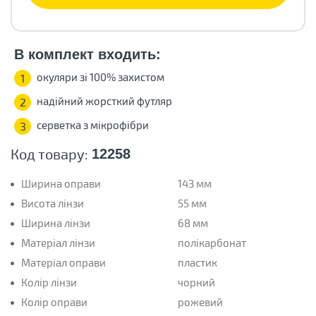
В комплект входить:
окуляри зі 100% захистом
1
надійний жорсткий футляр
2
серветка з мікрофібри
3
Код товару:
12258
Ширина оправи
143 мм
Висота лінзи
55 мм
Ширина лінзи
68 мм
Матеріал лінзи
полікарбонат
Матеріал оправи
пластик
Колір лінзи
чорний
Колір оправи
рожевий