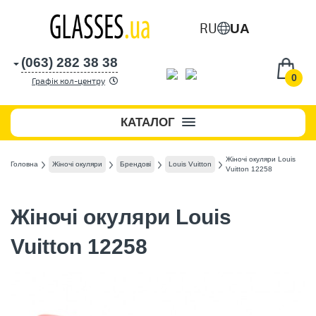
RU
UA
(063) 282 38 38
0
Графік кол-центру
КАТАЛОГ
Жіночі окуляри Louis
Головна
Жіночі окуляри
Брендові
Louis Vuitton
Vuitton 12258
Жіночі окуляри Louis
Vuitton 12258