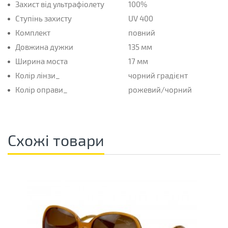
Захист від ультрафіолету
100%
Ступінь захисту
UV 400
Комплект
повний
Довжина дужки
135 мм
Ширина моста
17 мм
Колір лінзи_
чорний градієнт
Колір оправи_
рожевий/чорний
Схожі товари