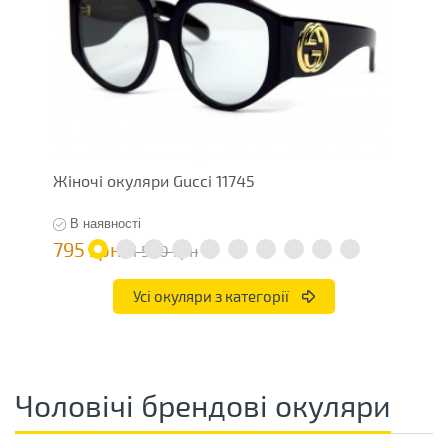
Жіночі окуляри Gucci 11745
Ж
В наявності
795 грн
7
1 590 грн
Усі окуляри з категорії
Чоловічі брендові окуляри