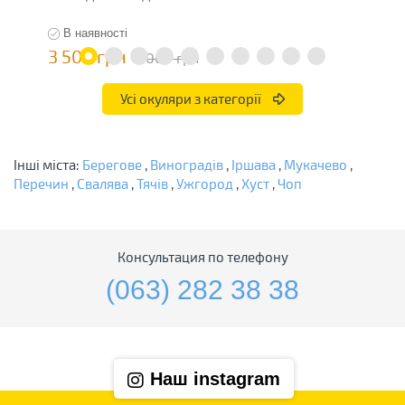
В наявності
3 500 грн
4
7 000 грн
Усі окуляри з категорії
Інші міста:
Берегове
,
Виноградів
,
Іршава
,
Мукачево
,
Перечин
,
Свалява
,
Тячів
,
Ужгород
,
Хуст
,
Чоп
Консультация по телефону
(063) 282 38 38
Наш instagram