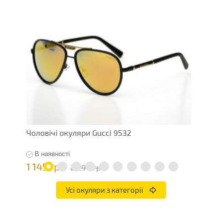
Чоловічі окуляри Gucci 9532
Ч
В наявності
1 145 грн
1
2 290 грн
Усі окуляри з категорії