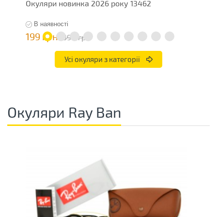
Окуляри новинка 2026 року 13462
О
В наявності
199 грн
7
398 грн
Усі окуляри з категорії
Окуляри Ray Ban