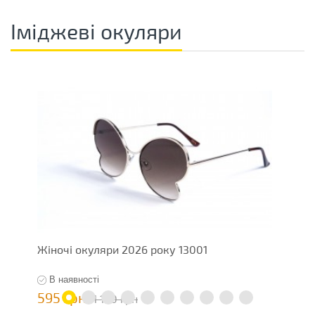
Іміджеві окуляри
Жіночі окуляри 2026 року 13001
Ж
В наявності
595 грн
5
1 190 грн