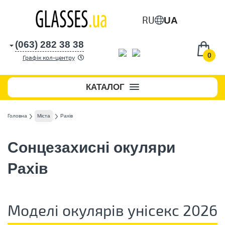
RU
UA
(063) 282 38 38
0
Графік кол-центру
КАТАЛОГ
Головна
Міста
Рахів
Сонцезахисні окуляри
Рахів
Моделі окулярів унісекс 2026