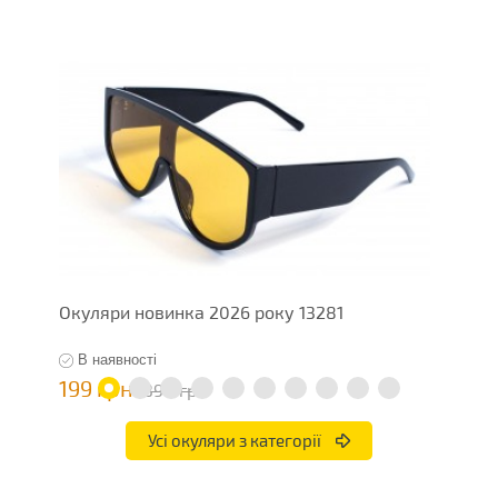
Окуляри новинка 2026 року 13281
О
В наявності
199 грн
7
398 грн
Усі окуляри з категорії