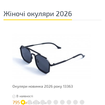
Жіночі окуляри 2026
Окуляри новинка 2026 року 13363
Ж
В наявності
795 грн
5
1 590 грн