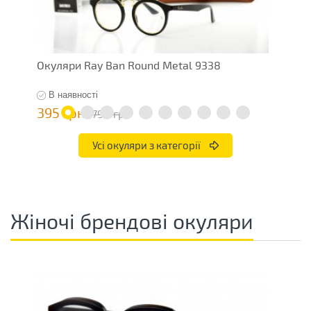
Окуляри Ray Ban Round Metal 9338
О
В наявності
395 грн
4
790 грн
Усі окуляри з категорії
Жіночі брендові окуляри