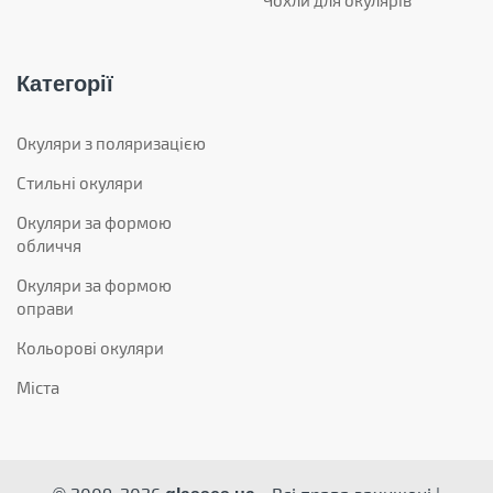
Чохли для окулярів
Категорії
Окуляри з поляризацією
Стильні окуляри
Окуляри за формою
обличчя
Окуляри за формою
оправи
Кольорові окуляри
Міста