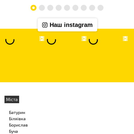
Наш instagram
Міста
Батурин
Біляївка
Борислав
Буча