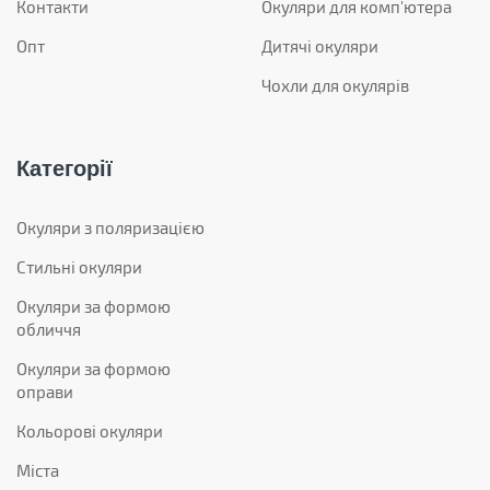
Контакти
Окуляри для комп'ютера
Опт
Дитячі окуляри
Чохли для окулярів
Категорії
Окуляри з поляризацією
Стильні окуляри
Окуляри за формою
обличчя
Окуляри за формою
оправи
Кольорові окуляри
Міста