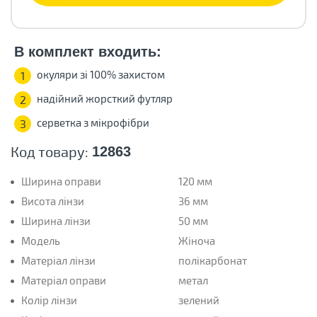
В комплект входить:
окуляри зі 100% захистом
1
надійний жорсткий футляр
2
серветка з мікрофібри
3
Код товару:
12863
Ширина оправи
120 мм
Висота лінзи
36 мм
Ширина лінзи
50 мм
Модель
Жіноча
Матеріал лінзи
полікарбонат
Матеріал оправи
метал
Колір лінзи
зелений