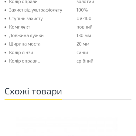
Колір оправи
золотий
Захист від ультрафіолету
100%
Ступінь захисту
UV 400
Комплект
повний
Довжина дужки
130 мм
Ширина моста
20 мм
Колір лінзи_
синій
Колір оправи_
срібний
Схожі товари