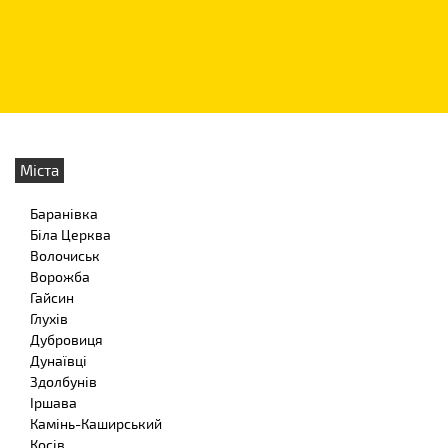
Міста
Баранівка
Біла Церква
Волочиськ
Ворожба
Гайсин
Глухів
Дубровиця
Дунаївці
Здолбунів
Іршава
Камінь-Каширський
Косів