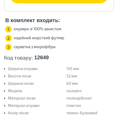
В комплект входить:
окуляри зі 100% захистом
1
надійний жорсткий футляр
2
серветка з мікрофібри
3
Код товару:
12649
Ширина оправи
145 мм
Висота лінзи
52 мм
Ширина лінзи
60 мм
Модель
чоловічі
Матеріал лінзи
полікарбонат
Матеріал оправи
пластик
Колір лінзи
темно-бузковий