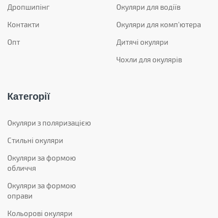
Дропшипінг
Окуляри для водіїв
Контакти
Окуляри для комп'ютера
Опт
Дитячі окуляри
Чохли для окулярів
Категорії
Окуляри з поляризацією
Стильні окуляри
Окуляри за формою
обличчя
Окуляри за формою
оправи
Кольорові окуляри