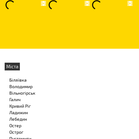
Міста
Біляївка
Володимир
Вільногірськ
Галич
Кривий Ріг
Ладижин
Лебедин
Остер
Острог
Пустомити