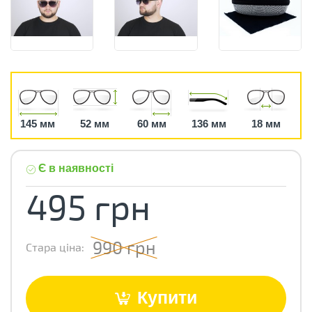
145 мм
52 мм
60 мм
136 мм
18 мм
Є в наявності
495 грн
990 грн
Стара ціна:
Купити