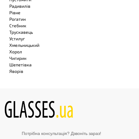
Радивилів
Рівне
Рогатин
Стебник
Трускавець
Устилуг
Хмельницький
Хорол
Чигирин
Шепетівка
Яворів
Потрібна консультація? Дзвоніть зараз!